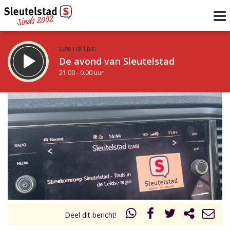
LUISTER LIVE:
De avond van Sleutelstad
21.00 - 0.00 uur
STRAKS:
De nacht van Sleutelstad
0.00 - 6.00 uur
uur 1 van 0
Vorig uur
Volgend uur
Inklappen
Deel dit bericht!