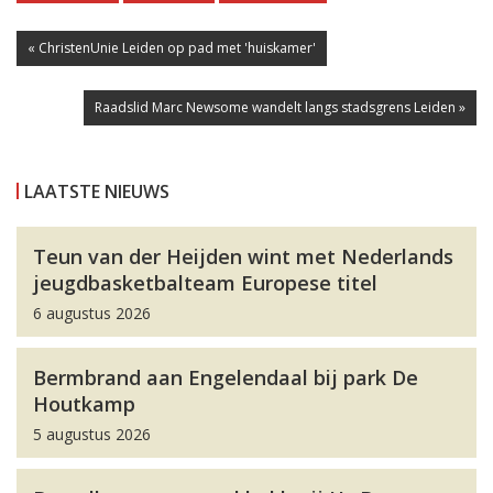
« ChristenUnie Leiden op pad met 'huiskamer'
Raadslid Marc Newsome wandelt langs stadsgrens Leiden »
LAATSTE NIEUWS
Teun van der Heijden wint met Nederlands
jeugdbasketbalteam Europese titel
6 augustus 2026
Bermbrand aan Engelendaal bij park De
Houtkamp
5 augustus 2026