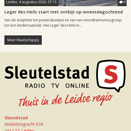
Leiden, 4 augustus 2026, 07:15
0
Leger des Heils start met ontbijt op woensdagochtend
Van de soepfiets tot peuterdeuntjes en van een mondharmonicagroep
tot een kindernaaiclub. Het Leger des Heils in...
Meer Maatschappij
Sleutelstad
Middelstegracht 87A
2312 TT Leiden