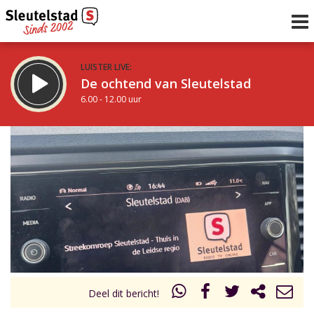
LUISTER LIVE:
De ochtend van Sleutelstad
6.00 - 12.00 uur
STRAKS:
De middag van Sleutelstad
12.00 - 18.00 uur
uur 1 van 0
Vorig uur
Volgend uur
Inklappen
Deel dit bericht!