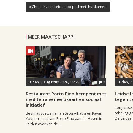
« ChristenUnie Leiden op pad met 'huiskamer'
MEER MAATSCHAPPIJ
Leiden, 7 augustus 2026, 16:56
0
Leiden, 7
Restaurant Porto Pino heropent met
Leidse 
mediterrane menukaart en sociaal
tegen ta
initiatief
Longartse
tabaksgigan
Begin augustus namen Saba Alhatra en Rayan
De Leidse..
Younis restaurant Porto Pino aan de Haven in
Leiden over van de...