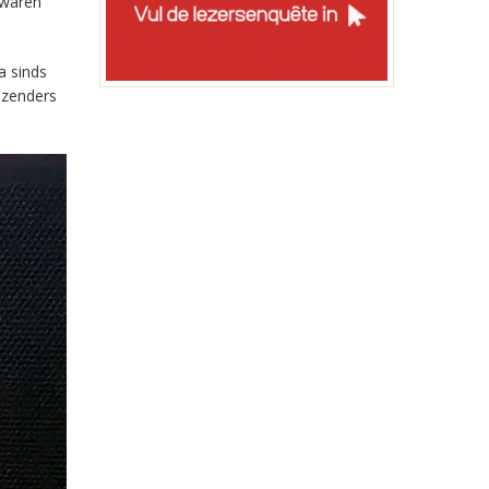
 waren
a sinds
-zenders