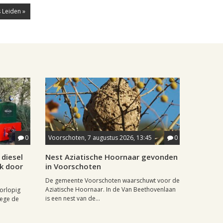
 Leiden »
0
Voorschoten, 7 augustus 2026, 13:45
0
diesel
Nest Aziatische Hoornaar gevonden
jk door
in Voorschoten
De gemeente Voorschoten waarschuwt voor de
Aziatische Hoornaar. In de Van Beethovenlaan
oorlopig
is een nest van de...
wege de