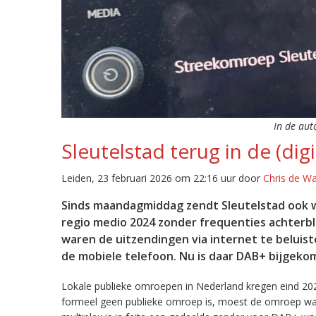
In de aut
Sleutelstad terug in de (digi
Leiden, 23 februari 2026 om 22:16 uur door
Chris de W
Sinds maandagmiddag zendt Sleutelstad ook w
regio medio 2024 zonder frequenties achterb
waren de uitzendingen via internet te beluist
de mobiele telefoon. Nu is daar DAB+ bijgeko
Lokale publieke omroepen in Nederland kregen eind 20
formeel geen publieke omroep is, moest de omroep wacht