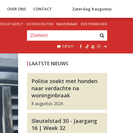
S
OVER ONS
CONTACT
Zaterdag 8 augustus
OEGSTGEEST
·
VOORSCHOTEN
·
WASSENAAR
·
ZOETERWOUDE
TIPS?!
·
Je luistert nu naar
uur 1 van 0
LAATSTE NIEUWS
«
Vorig uur
Volgend uur
»
Politie zoekt met honden
naar verdachte na
woninginbraak
8 augustus 2026
Sleutelstad 30 - Jaargang
16 | Week 32