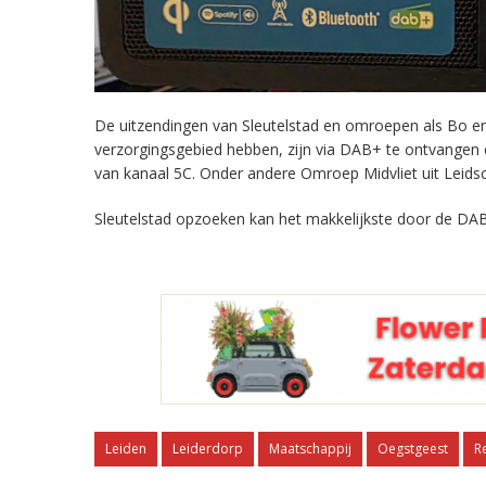
De uitzendingen van Sleutelstad en omroepen als Bo en 
verzorgingsgebied hebben, zijn via DAB+ te ontvangen
van kanaal 5C. Onder andere Omroep Midvliet uit Leids
Sleutelstad opzoeken kan het makkelijkste door de DAB
Leiden
Leiderdorp
Maatschappij
Oegstgeest
R