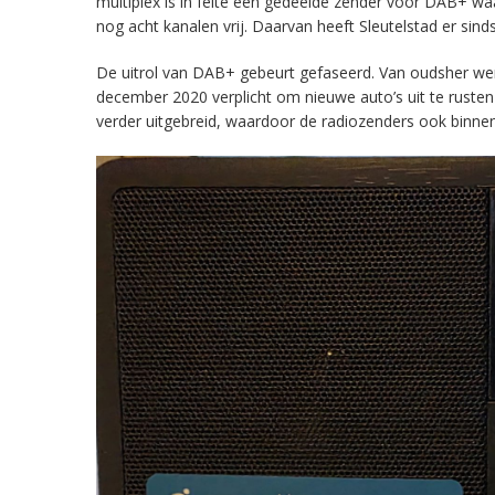
multiplex is in feite een gedeelde zender voor DAB+ w
nog acht kanalen vrij. Daarvan heeft Sleutelstad er sind
De uitrol van DAB+ gebeurt gefaseerd. Van oudsher werd 
december 2020 verplicht om nieuwe auto’s uit te rust
verder uitgebreid, waardoor de radiozenders ook binnens