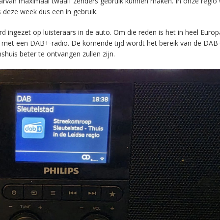
aarvan maximaal twaalf zenders gebruik kunnen maken. In onze regio
s deze week dus een in gebruik.
ingezet op luisteraars in de auto. Om die reden is het in heel Europ
en met een DAB+-radio. De komende tijd wordt het bereik van de DAB
huis beter te ontvangen zullen zijn.