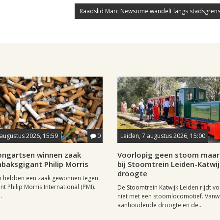
Raadslid Marc Newsome wandelt langs stadsgrens
 augustus 2026, 15:59
0
Leiden, 7 augustus 2026, 15:00
longartsen winnen zaak
Voorlopig geen stoom maar 
baksgigant Philip Morris
bij Stoomtrein Leiden-Katwi
droogte
n hebben een zaak gewonnen tegen
t Philip Morris International (PMI).
De Stoomtrein Katwijk Leiden rijdt v
.
niet met een stoomlocomotief. Van
aanhoudende droogte en de...