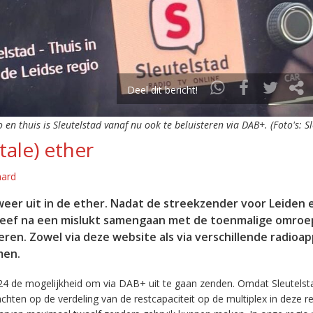
Deel dit bericht!
o en thuis is Sleutelstad vanaf nu ook te beluisteren via DAB+. (Foto's: S
tale) ether
aard
eer uit in de ether. Nadat de streekzender voor Leiden 
leef na een mislukt samengaan met de toenmalige omroep
eren. Zowel via deze website als via verschillende radioa
men.
24 de mogelijkheid om via DAB+ uit te gaan zenden. Omdat Sleutelst
en op de verdeling van de restcapaciteit op de multiplex in deze re