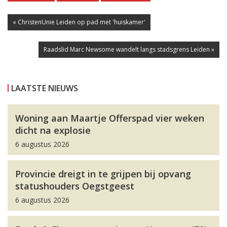
« ChristenUnie Leiden op pad met 'huiskamer'
Raadslid Marc Newsome wandelt langs stadsgrens Leiden »
LAATSTE NIEUWS
Woning aan Maartje Offerspad vier weken
dicht na explosie
6 augustus 2026
Provincie dreigt in te grijpen bij opvang
statushouders Oegstgeest
6 augustus 2026