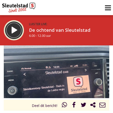
LUISTER LIVE:
De ochtend van Sleutelstad
6.00 - 12.00 uur
STRAKS:
De middag van Sleutelstad
12.00 - 18.00 uur
uur 1 van 0
Vorig uur
Volgend uur
Inklappen
Deel dit bericht!