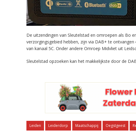
De uitzendingen van Sleutelstad en omroepen als Bo en 
verzorgingsgebied hebben, zijn via DAB+ te ontvangen
van kanaal 5C. Onder andere Omroep Midvliet uit Leids
Sleutelstad opzoeken kan het makkelijkste door de DAB
Leiden
Leiderdorp
Maatschappij
Oegstgeest
R