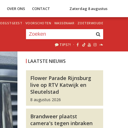
S
OVER ONS
CONTACT
Zaterdag 8 augustus
OEGSTGEEST
·
VOORSCHOTEN
·
WASSENAAR
·
ZOETERWOUDE
TIPS?!
·
Je luistert nu naar
uur 1 van 0
LAATSTE NIEUWS
«
Vorig uur
Volgend uur
»
Flower Parade Rijnsburg
live op RTV Katwijk en
Sleutelstad
8 augustus 2026
Brandweer plaatst
camera's tegen inbraken