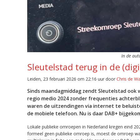
In de aut
Sleutelstad terug in de (digi
Leiden, 23 februari 2026 om 22:16 uur door
Chris de W
Sinds maandagmiddag zendt Sleutelstad ook w
regio medio 2024 zonder frequenties achterb
waren de uitzendingen via internet te beluist
de mobiele telefoon. Nu is daar DAB+ bijgeko
Lokale publieke omroepen in Nederland kregen eind 20
formeel geen publieke omroep is, moest de omroep wacht