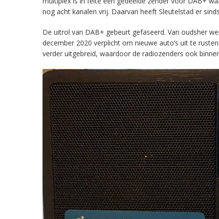
multiplex is in feite een gedeelde zender voor DAB+ w
nog acht kanalen vrij. Daarvan heeft Sleutelstad er sind
De uitrol van DAB+ gebeurt gefaseerd. Van oudsher werd 
december 2020 verplicht om nieuwe auto’s uit te rust
verder uitgebreid, waardoor de radiozenders ook binnens