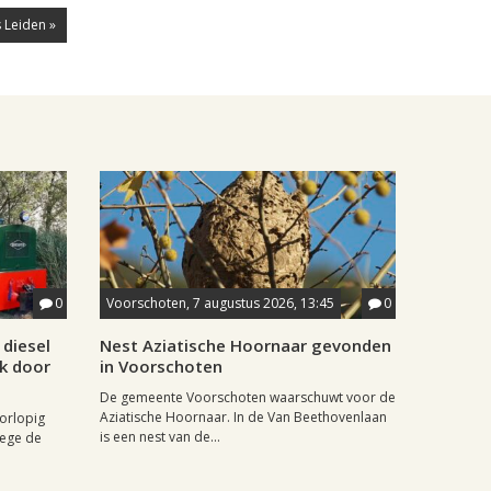
 Leiden »
0
Voorschoten, 7 augustus 2026, 13:45
0
diesel
Nest Aziatische Hoornaar gevonden
jk door
in Voorschoten
De gemeente Voorschoten waarschuwt voor de
Aziatische Hoornaar. In de Van Beethovenlaan
oorlopig
is een nest van de...
wege de