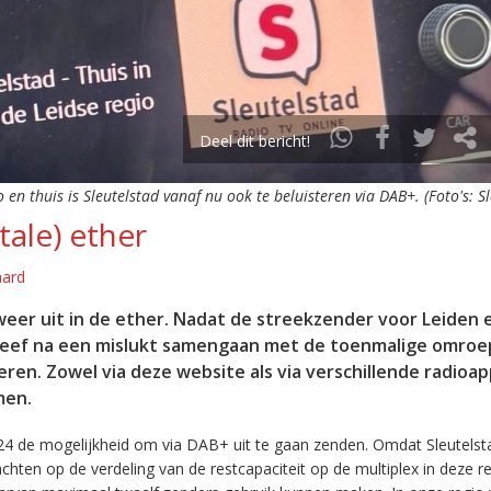
Deel dit bericht!
o en thuis is Sleutelstad vanaf nu ook te beluisteren via DAB+. (Foto's: S
tale) ether
aard
eer uit in de ether. Nadat de streekzender voor Leiden 
leef na een mislukt samengaan met de toenmalige omroep
eren. Zowel via deze website als via verschillende radioa
men.
24 de mogelijkheid om via DAB+ uit te gaan zenden. Omdat Sleutelst
en op de verdeling van de restcapaciteit op de multiplex in deze re