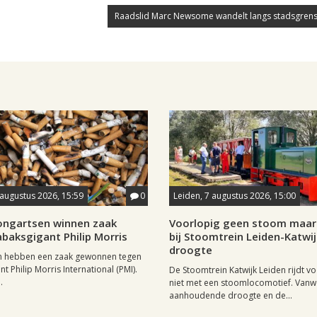
Raadslid Marc Newsome wandelt langs stadsgrens
 augustus 2026, 15:59
0
Leiden, 7 augustus 2026, 15:00
longartsen winnen zaak
Voorlopig geen stoom maar 
baksgigant Philip Morris
bij Stoomtrein Leiden-Katwi
droogte
n hebben een zaak gewonnen tegen
t Philip Morris International (PMI).
De Stoomtrein Katwijk Leiden rijdt v
.
niet met een stoomlocomotief. Van
aanhoudende droogte en de...