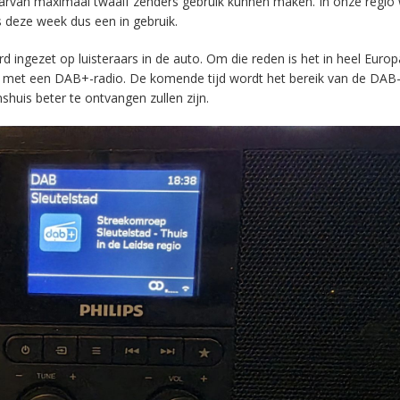
aarvan maximaal twaalf zenders gebruik kunnen maken. In onze regio
s deze week dus een in gebruik.
ingezet op luisteraars in de auto. Om die reden is het in heel Europ
en met een DAB+-radio. De komende tijd wordt het bereik van de DAB
huis beter te ontvangen zullen zijn.