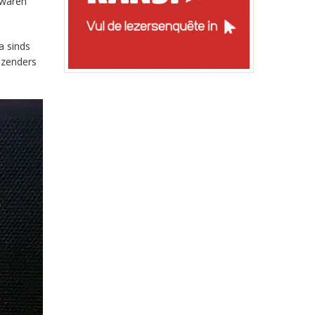
 waren
a sinds
-zenders