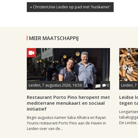
« ChristenUnie Leiden op pad met 'huiskamer'
MEER MAATSCHAPPIJ
Leiden, 7 augustus 2026, 16:56
0
Leiden, 7
Restaurant Porto Pino heropent met
Leidse 
mediterrane menukaart en sociaal
tegen ta
initiatief
Longartse
tabaksgigan
Begin augustus namen Saba Alhatra en Rayan
De Leidse..
Younis restaurant Porto Pino aan de Haven in
Leiden over van de...