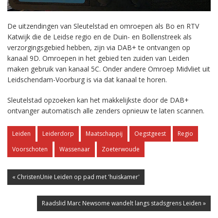
De uitzendingen van Sleutelstad en omroepen als Bo en RTV
Katwijk die de Leidse regio en de Duin- en Bollenstreek als
verzorgingsgebied hebben, zijn via DAB+ te ontvangen op
kanaal 9D. Omroepen in het gebied ten zuiden van Leiden
maken gebruik van kanaal 5C. Onder andere Omroep Midvliet uit
Leidschendam-Voorburg is via dat kanaal te horen.
Sleutelstad opzoeken kan het makkelijkste door de DAB+
ontvanger automatisch alle zenders opnieuw te laten scannen.
Leiden
Leiderdorp
Maatschappij
Oegstgeest
Regio
Voorschoten
Wassenaar
Zoeterwoude
« ChristenUnie Leiden op pad met 'huiskamer'
Raadslid Marc Newsome wandelt langs stadsgrens Leiden »