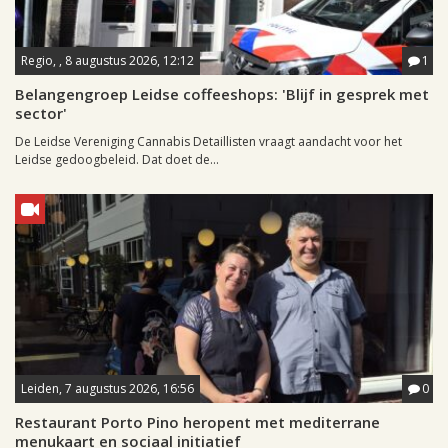
Regio, , 8 augustus 2026, 12:12
1
Belangengroep Leidse coffeeshops: 'Blijf in gesprek met
sector'
De Leidse Vereniging Cannabis Detaillisten vraagt aandacht voor het
Leidse gedoogbeleid. Dat doet de...
Leiden, 7 augustus 2026, 16:56
0
Restaurant Porto Pino heropent met mediterrane
menukaart en sociaal initiatief