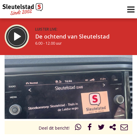
LUISTER LIVE:
De ochtend van Sleutelstad
6.00 - 12.00 uur
STRAKS:
De middag van Sleutelstad
12.00 - 19.00 uur
uur 1 van 0
Vorig uur
Volgend uur
Inklappen
Deel dit bericht!