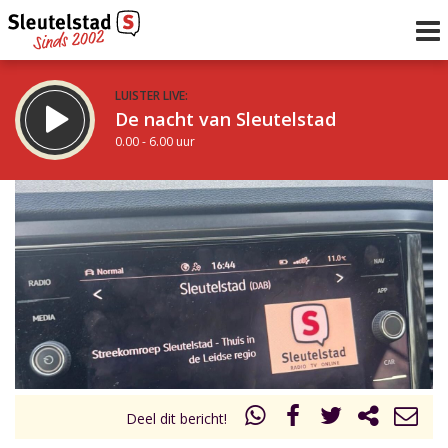
LUISTER LIVE:
De nacht van Sleutelstad
0.00 - 6.00 uur
STRAKS:
De ochtend van Sleutelstad
6.00 - 12.00 uur
uur 1 van 0
Vorig uur
Volgend uur
Inklappen
Deel dit bericht!