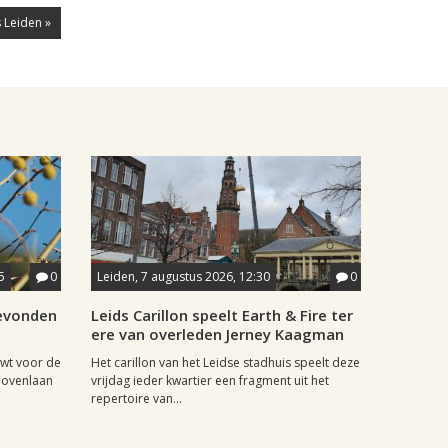
 Leiden »
5
0
Leiden, 7 augustus 2026, 12:30
0
gevonden
Leids Carillon speelt Earth & Fire ter
ere van overleden Jerney Kaagman
wt voor de
Het carillon van het Leidse stadhuis speelt deze
hovenlaan
vrijdag ieder kwartier een fragment uit het
repertoire van...