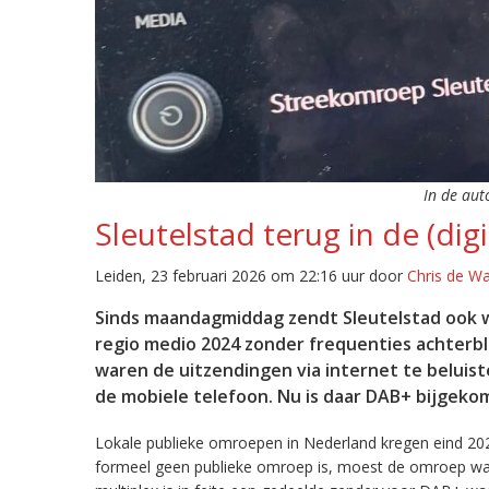
In de aut
Sleutelstad terug in de (digi
Leiden, 23 februari 2026 om 22:16 uur door
Chris de W
Sinds maandagmiddag zendt Sleutelstad ook w
regio medio 2024 zonder frequenties achterb
waren de uitzendingen via internet te beluist
de mobiele telefoon. Nu is daar DAB+ bijgeko
Lokale publieke omroepen in Nederland kregen eind 20
formeel geen publieke omroep is, moest de omroep wacht