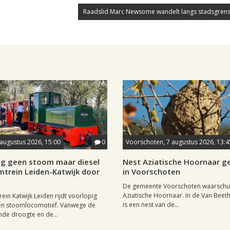
Raadslid Marc Newsome wandelt langs stadsgrens
 augustus 2026, 15:00
0
Voorschoten, 7 augustus 2026, 13:4
ig geen stoom maar diesel
Nest Aziatische Hoornaar 
mtrein Leiden-Katwijk door
in Voorschoten
De gemeente Voorschoten waarschu
Aziatische Hoornaar. In de Van Beet
ein Katwijk Leiden rijdt voorlopig
is een nest van de...
een stoomlocomotief. Vanwege de
de droogte en de...