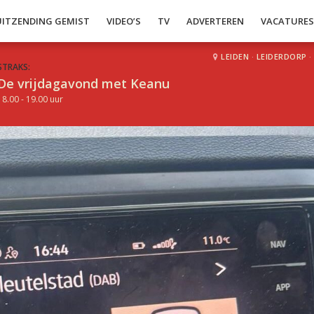
UITZENDING GEMIST
VIDEO’S
TV
ADVERTEREN
VACATURE
LEIDEN
·
LEIDERDORP
·
STRAKS:
De vrijdagavond met Keanu
18.00 - 19.00 uur