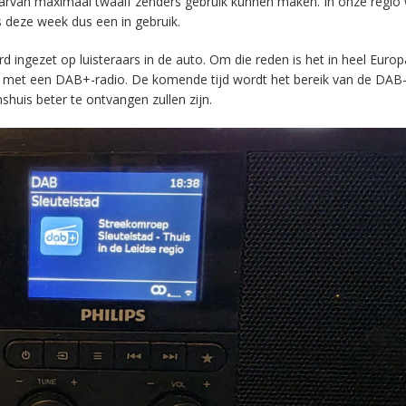
aarvan maximaal twaalf zenders gebruik kunnen maken. In onze regio
s deze week dus een in gebruik.
ingezet op luisteraars in de auto. Om die reden is het in heel Europ
en met een DAB+-radio. De komende tijd wordt het bereik van de DAB
huis beter te ontvangen zullen zijn.