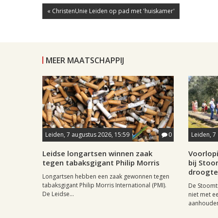
« ChristenUnie Leiden op pad met 'huiskamer'
MEER MAATSCHAPPIJ
Leiden, 7 augustus 2026, 15:59
0
Leiden, 7
Leidse longartsen winnen zaak
Voorlop
tegen tabaksgigant Philip Morris
bij Stoo
droogte
Longartsen hebben een zaak gewonnen tegen
tabaksgigant Philip Morris International (PMI).
De Stoomtr
De Leidse...
niet met 
aanhouden