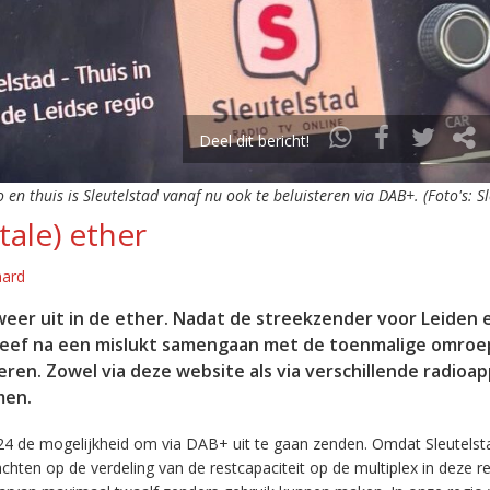
Deel dit bericht!
o en thuis is Sleutelstad vanaf nu ook te beluisteren via DAB+. (Foto's: S
tale) ether
aard
eer uit in de ether. Nadat de streekzender voor Leiden 
leef na een mislukt samengaan met de toenmalige omroep
eren. Zowel via deze website als via verschillende radioa
men.
24 de mogelijkheid om via DAB+ uit te gaan zenden. Omdat Sleutelst
en op de verdeling van de restcapaciteit op de multiplex in deze re