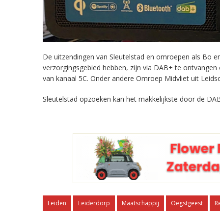
De uitzendingen van Sleutelstad en omroepen als Bo en 
verzorgingsgebied hebben, zijn via DAB+ te ontvangen
van kanaal 5C. Onder andere Omroep Midvliet uit Leids
Sleutelstad opzoeken kan het makkelijkste door de DAB
Leiden
Leiderdorp
Maatschappij
Oegstgeest
R