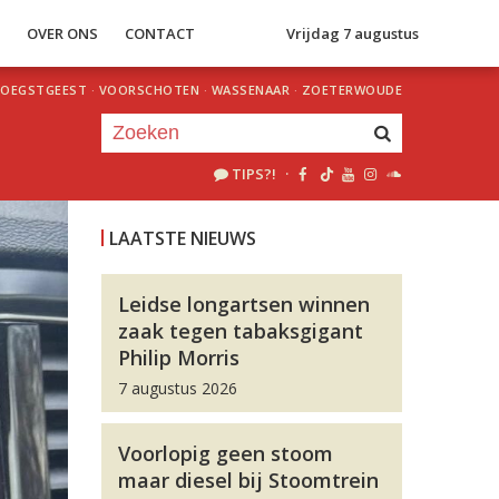
S
OVER ONS
CONTACT
Vrijdag 7 augustus
OEGSTGEEST
·
VOORSCHOTEN
·
WASSENAAR
·
ZOETERWOUDE
TIPS?!
·
Je luistert nu naar
uur 1 van 0
LAATSTE NIEUWS
«
Vorig uur
Volgend uur
»
Leidse longartsen winnen
zaak tegen tabaksgigant
Philip Morris
7 augustus 2026
Voorlopig geen stoom
maar diesel bij Stoomtrein