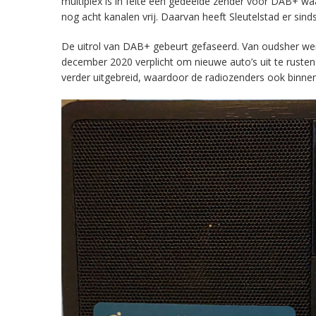
multiplex is in feite een gedeelde zender voor DAB+ w
nog acht kanalen vrij. Daarvan heeft Sleutelstad er sind
De uitrol van DAB+ gebeurt gefaseerd. Van oudsher werd 
december 2020 verplicht om nieuwe auto’s uit te rust
verder uitgebreid, waardoor de radiozenders ook binnens