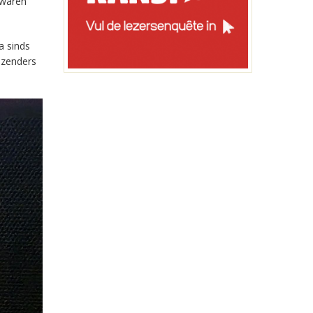
 waren
a sinds
-zenders