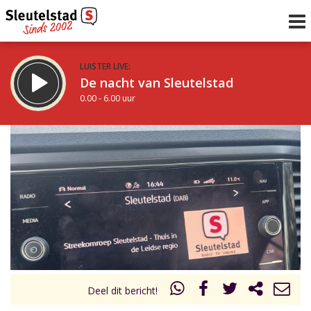
LUISTER LIVE:
De nacht van Sleutelstad
0.00 - 6.00 uur
STRAKS:
De ochtend van Sleutelstad
6.00 - 12.00 uur
uur 1 van 0
Vorig uur
Volgend uur
Inklappen
Deel dit bericht!