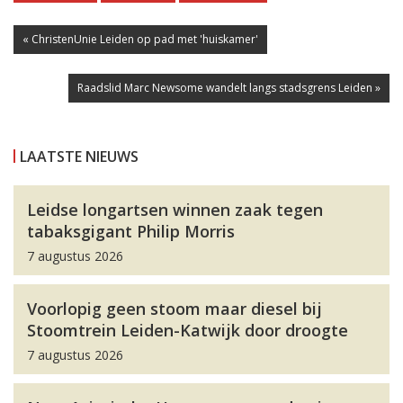
« ChristenUnie Leiden op pad met 'huiskamer'
Raadslid Marc Newsome wandelt langs stadsgrens Leiden »
LAATSTE NIEUWS
Leidse longartsen winnen zaak tegen
tabaksgigant Philip Morris
7 augustus 2026
Voorlopig geen stoom maar diesel bij
Stoomtrein Leiden-Katwijk door droogte
7 augustus 2026