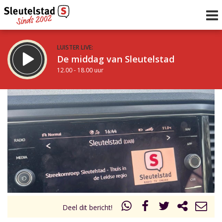
LUISTER LIVE:
De middag van Sleutelstad
12.00 - 18.00 uur
STRAKS:
De vrijdagavond met Keanu
18.00 - 19.00 uur
uur 1 van 0
Vorig uur
Volgend uur
Inklappen
Deel dit bericht!