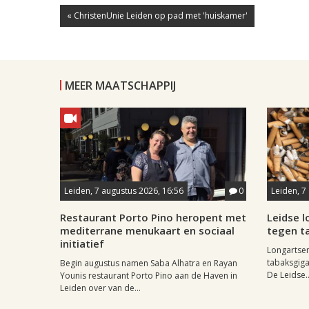
« ChristenUnie Leiden op pad met 'huiskamer'
MEER MAATSCHAPPIJ
Leiden, 7 augustus 2026, 16:56
0
Leiden, 7
Restaurant Porto Pino heropent met
Leidse 
mediterrane menukaart en sociaal
tegen ta
initiatief
Longartse
tabaksgigan
Begin augustus namen Saba Alhatra en Rayan
De Leidse..
Younis restaurant Porto Pino aan de Haven in
Leiden over van de...