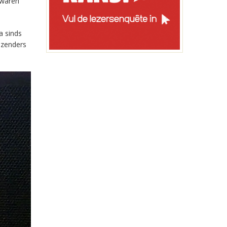
 waren
a sinds
-zenders