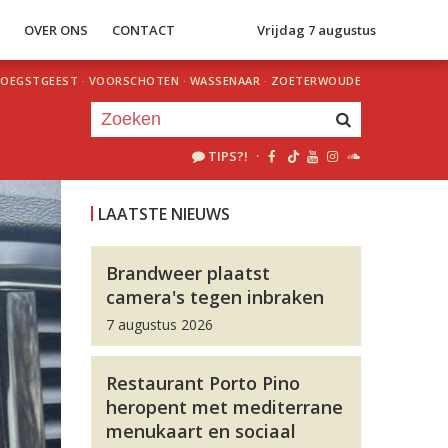
S
OVER ONS
CONTACT
Vrijdag 7 augustus
OEGSTGEEST
·
VOORSCHOTEN
·
WASSENAAR
·
ZOETERWOUDE
TIPS?!
·
Je luistert nu naar
uur 1 van 0
LAATSTE NIEUWS
«
Vorig uur
Volgend uur
»
Brandweer plaatst
camera's tegen inbraken
7 augustus 2026
Restaurant Porto Pino
heropent met mediterrane
menukaart en sociaal