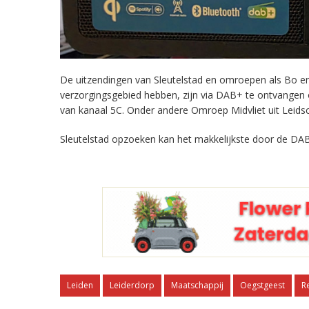
De uitzendingen van Sleutelstad en omroepen als Bo en 
verzorgingsgebied hebben, zijn via DAB+ te ontvangen
van kanaal 5C. Onder andere Omroep Midvliet uit Leids
Sleutelstad opzoeken kan het makkelijkste door de DAB
Leiden
Leiderdorp
Maatschappij
Oegstgeest
R