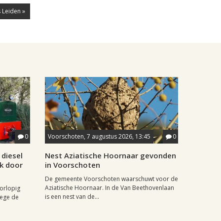
 Leiden »
0
Voorschoten, 7 augustus 2026, 13:45
0
diesel
Nest Aziatische Hoornaar gevonden
jk door
in Voorschoten
De gemeente Voorschoten waarschuwt voor de
Aziatische Hoornaar. In de Van Beethovenlaan
oorlopig
is een nest van de...
wege de