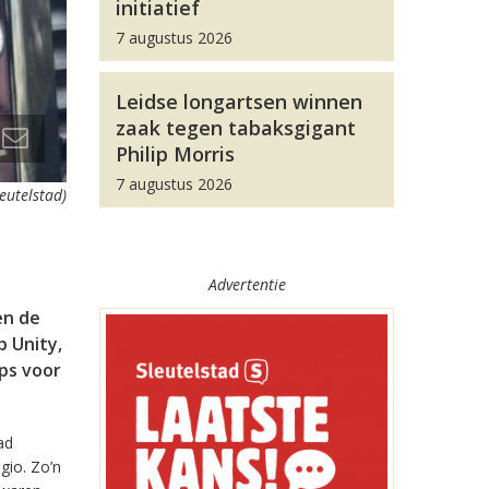
initiatief
7 augustus 2026
Leidse longartsen winnen
zaak tegen tabaksgigant
Philip Morris
7 augustus 2026
leutelstad)
Advertentie
en de
 Unity,
pps voor
ad
gio. Zo’n