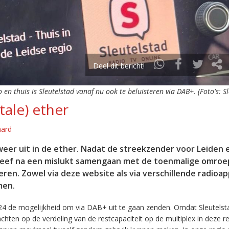
Deel dit bericht!
o en thuis is Sleutelstad vanaf nu ook te beluisteren via DAB+. (Foto's: S
tale) ether
aard
eer uit in de ether. Nadat de streekzender voor Leiden 
leef na een mislukt samengaan met de toenmalige omroep
eren. Zowel via deze website als via verschillende radioa
men.
24 de mogelijkheid om via DAB+ uit te gaan zenden. Omdat Sleutelst
en op de verdeling van de restcapaciteit op de multiplex in deze re