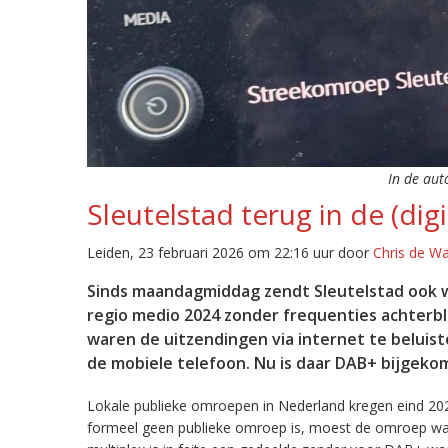
In de aut
Sleutelstad terug in de (digi
Leiden, 23 februari 2026 om 22:16 uur door
Chris de W
Sinds maandagmiddag zendt Sleutelstad ook w
regio medio 2024 zonder frequenties achterb
waren de uitzendingen via internet te beluist
de mobiele telefoon. Nu is daar DAB+ bijgeko
Lokale publieke omroepen in Nederland kregen eind 20
formeel geen publieke omroep is, moest de omroep wacht