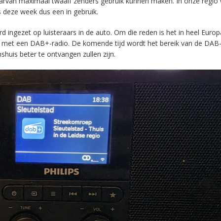
aarvan maximaal twaalf zenders gebruik kunnen maken. In onze regio
s deze week dus een in gebruik.
ingezet op luisteraars in de auto. Om die reden is het in heel Europ
en met een DAB+-radio. De komende tijd wordt het bereik van de DAB
huis beter te ontvangen zullen zijn.