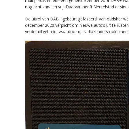
multiplex is in feite een gedeelde zender voor DAB+ w
nog acht kanalen vrij. Daarvan heeft Sleutelstad er sind
De uitrol van DAB+ gebeurt gefaseerd. Van oudsher werd 
december 2020 verplicht om nieuwe auto’s uit te rust
verder uitgebreid, waardoor de radiozenders ook binnens