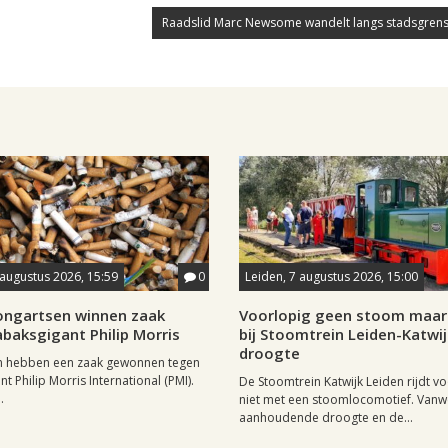
Raadslid Marc Newsome wandelt langs stadsgrens
 augustus 2026, 15:59
0
Leiden, 7 augustus 2026, 15:00
longartsen winnen zaak
Voorlopig geen stoom maar 
baksgigant Philip Morris
bij Stoomtrein Leiden-Katwi
droogte
n hebben een zaak gewonnen tegen
t Philip Morris International (PMI).
De Stoomtrein Katwijk Leiden rijdt v
.
niet met een stoomlocomotief. Van
aanhoudende droogte en de...