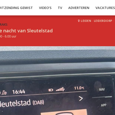
UITZENDING GEMIST
VIDEO’S
TV
ADVERTEREN
VACATURE
LEIDEN
·
LEIDERDORP
·
RAKS:
e nacht van Sleutelstad
0 - 6.00 uur