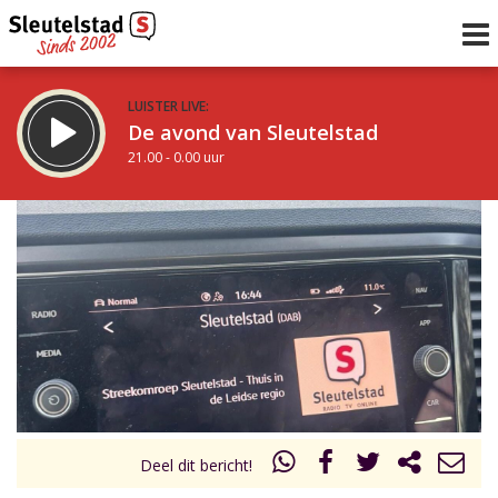
LUISTER LIVE:
De avond van Sleutelstad
21.00 - 0.00 uur
STRAKS:
De nacht van Sleutelstad
0.00 - 6.00 uur
uur 1 van 0
Vorig uur
Volgend uur
Inklappen
Deel dit bericht!