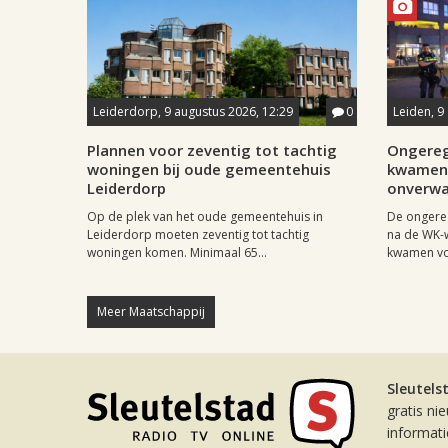
Leiderdorp, 9 augustus 2026, 12:29
0
Leiden, 9
Plannen voor zeventig tot tachtig
Ongereg
woningen bij oude gemeentehuis
kwamen 
Leiderdorp
onverwa
Op de plek van het oude gemeentehuis in
De ongere
Leiderdorp moeten zeventig tot tachtig
na de WK-
woningen komen. Minimaal 65...
kwamen vo
Meer Maatschappij
Sleutels
gratis ni
informat