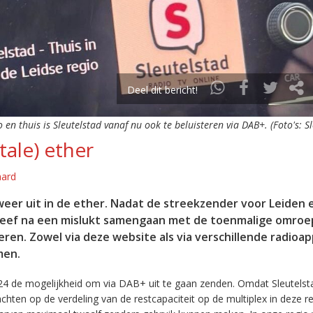
Deel dit bericht!
o en thuis is Sleutelstad vanaf nu ook te beluisteren via DAB+. (Foto's: S
tale) ether
aard
eer uit in de ether. Nadat de streekzender voor Leiden 
leef na een mislukt samengaan met de toenmalige omroep
eren. Zowel via deze website als via verschillende radioa
men.
24 de mogelijkheid om via DAB+ uit te gaan zenden. Omdat Sleutelst
en op de verdeling van de restcapaciteit op de multiplex in deze re