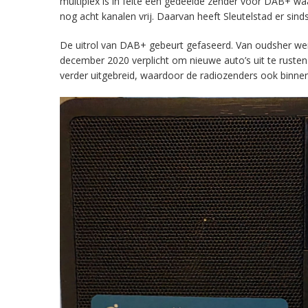
multiplex is in feite een gedeelde zender voor DAB+ w
nog acht kanalen vrij. Daarvan heeft Sleutelstad er sind
De uitrol van DAB+ gebeurt gefaseerd. Van oudsher werd 
december 2020 verplicht om nieuwe auto’s uit te rust
verder uitgebreid, waardoor de radiozenders ook binnens