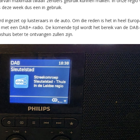
aarvan maximaal twaalf zenders gebruik kunnen maken. In onze regio
s deze week dus een in gebruik.
ingezet op luisteraars in de auto. Om die reden is het in heel Europ
en met een DAB+-radio. De komende tijd wordt het bereik van de DAB
huis beter te ontvangen zullen zijn.