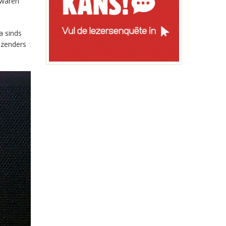
 waren
a sinds
-zenders