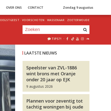
S
OVER ONS
CONTACT
Zondag 9 augustus
OEGSTGEEST
·
VOORSCHOTEN
·
WASSENAAR
·
ZOETERWOUDE
TIPS?!
·
Je luistert nu naar
uur 1 van 0
LAATSTE NIEUWS
«
Vorig uur
Volgend uur
»
Speelster van ZVL-1886
wint brons met Oranje
onder 20 jaar op EJK
9 augustus 2026
Plannen voor zeventig tot
tachtig woningen bij oude