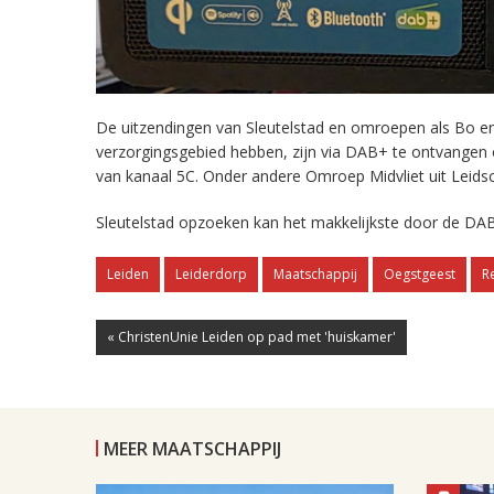
De uitzendingen van Sleutelstad en omroepen als Bo en 
verzorgingsgebied hebben, zijn via DAB+ te ontvangen
van kanaal 5C. Onder andere Omroep Midvliet uit Leids
Sleutelstad opzoeken kan het makkelijkste door de DAB
Leiden
Leiderdorp
Maatschappij
Oegstgeest
R
« ChristenUnie Leiden op pad met 'huiskamer'
MEER MAATSCHAPPIJ