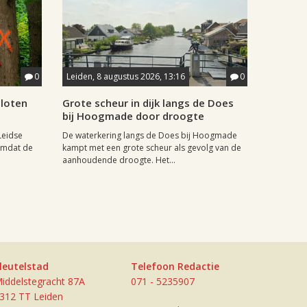
0
Leiden, 8 augustus 2026, 13:16
0
sloten
Grote scheur in dijk langs de Does
bij Hoogmade door droogte
Leidse
De waterkering langs de Does bij Hoogmade
omdat de
kampt met een grote scheur als gevolg van de
aanhoudende droogte. Het...
leutelstad
Telefoon Redactie
iddelstegracht 87A
071 - 5235907
312 TT Leiden