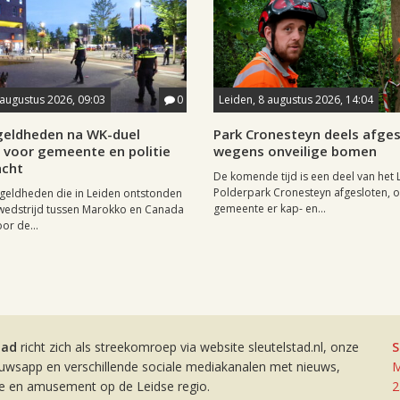
 augustus 2026, 09:03
0
Leiden, 8 augustus 2026, 14:04
eldheden na WK-duel
Park Cronesteyn deels afge
voor gemeente en politie
wegens onveilige bomen
cht
De komende tijd is een deel van het 
Polderpark Cronesteyn afgesloten, 
geldheden die in Leiden ontstonden
gemeente er kap- en...
wedstrijd tussen Marokko en Canada
or de...
tad
richt zich als streekomroep via website sleutelstad.nl, onze
S
euwsapp en verschillende sociale mediakanalen met nieuws,
M
ie en amusement op de Leidse regio.
2