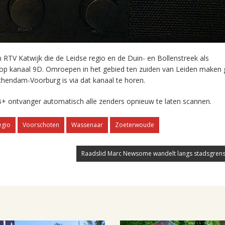
RTV Katwijk die de Leidse regio en de Duin- en Bollenstreek als
 op kanaal 9D. Omroepen in het gebied ten zuiden van Leiden maken 
chendam-Voorburg is via dat kanaal te horen.
+ ontvanger automatisch alle zenders opnieuw te laten scannen.
egio
Voorschoten
Wassenaar
Zoeterwoude
Raadslid Marc Newsome wandelt langs stadsgrens