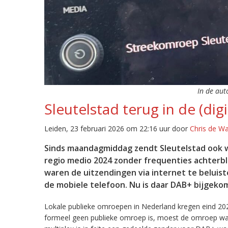
In de aut
Sleutelstad terug in de (digi
Leiden, 23 februari 2026 om 22:16 uur door
Chris de W
Sinds maandagmiddag zendt Sleutelstad ook w
regio medio 2024 zonder frequenties achterb
waren de uitzendingen via internet te beluist
de mobiele telefoon. Nu is daar DAB+ bijgeko
Lokale publieke omroepen in Nederland kregen eind 20
formeel geen publieke omroep is, moest de omroep wacht