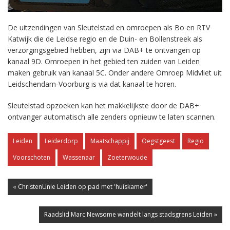
De uitzendingen van Sleutelstad en omroepen als Bo en RTV
Katwijk die de Leidse regio en de Duin- en Bollenstreek als
verzorgingsgebied hebben, zijn via DAB+ te ontvangen op
kanaal 9D. Omroepen in het gebied ten zuiden van Leiden
maken gebruik van kanaal 5C. Onder andere Omroep Midvliet uit
Leidschendam-Voorburg is via dat kanaal te horen.
Sleutelstad opzoeken kan het makkelijkste door de DAB+
ontvanger automatisch alle zenders opnieuw te laten scannen.
Leiden
Leiderdorp
Maatschappij
Oegstgeest
Regio
Voorschoten
Wassenaar
Zoeterwoude
« ChristenUnie Leiden op pad met 'huiskamer'
Raadslid Marc Newsome wandelt langs stadsgrens Leiden »