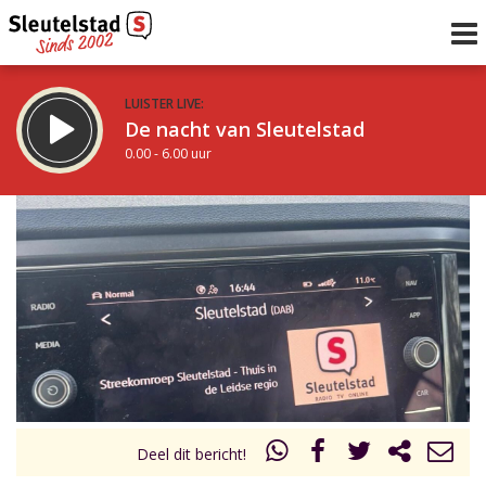
LUISTER LIVE:
De nacht van Sleutelstad
0.00 - 6.00 uur
STRAKS:
De ochtend van Sleutelstad
6.00 - 12.00 uur
uur 1 van 0
Vorig uur
Volgend uur
Inklappen
Deel dit bericht!