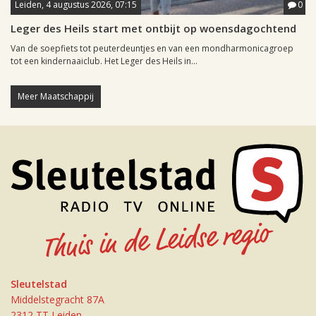
Leiden, 4 augustus 2026, 07:15
0
Leger des Heils start met ontbijt op woensdagochtend
Van de soepfiets tot peuterdeuntjes en van een mondharmonicagroep
tot een kindernaaiclub. Het Leger des Heils in...
Meer Maatschappij
Sleutelstad
Middelstegracht 87A
2312 TT Leiden