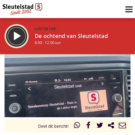
LUISTER LIVE:
De ochtend van Sleutelstad
6.00 - 12.00 uur
STRAKS:
De middag van Sleutelstad
12.00 - 18.00 uur
uur 1 van 0
Vorig uur
Volgend uur
Inklappen
Deel dit bericht!