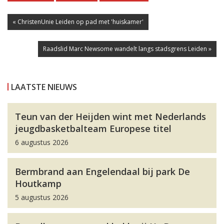
« ChristenUnie Leiden op pad met 'huiskamer'
Raadslid Marc Newsome wandelt langs stadsgrens Leiden »
LAATSTE NIEUWS
Teun van der Heijden wint met Nederlands
jeugdbasketbalteam Europese titel
6 augustus 2026
Bermbrand aan Engelendaal bij park De
Houtkamp
5 augustus 2026