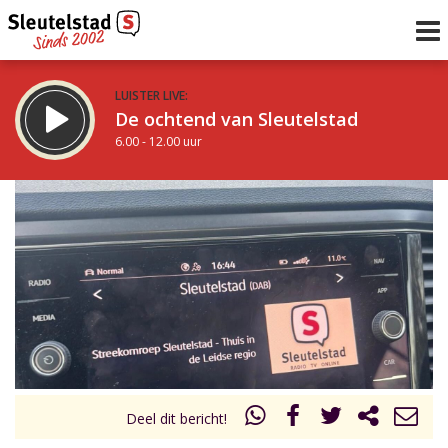
LUISTER LIVE:
De ochtend van Sleutelstad
6.00 - 12.00 uur
STRAKS:
De middag van Sleutelstad
12.00 - 17.00 uur
uur 1 van 0
Vorig uur
Volgend uur
Inklappen
Deel dit bericht!