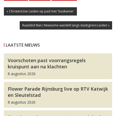
« ChristenUnie Leiden op pad met 'huiskamer'
Raadslid Marc Newsome wandelt langs stadsgrens Leiden »
LAATSTE NIEUWS
Voorschoten past voorrangsregels
kruispunt aan na klachten
8 augustus 2026
Flower Parade Rijnsburg live op RTV Katwijk
en Sleutelstad
8 augustus 2026