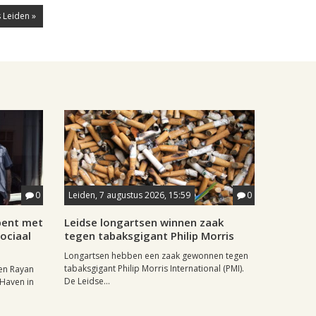
 Leiden »
0
Leiden, 7 augustus 2026, 15:59
0
pent met
Leidse longartsen winnen zaak
ociaal
tegen tabaksgigant Philip Morris
Longartsen hebben een zaak gewonnen tegen
tabaksgigant Philip Morris International (PMI).
en Rayan
De Leidse...
 Haven in