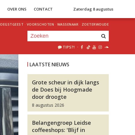
S
OVER ONS
CONTACT
Zaterdag 8 augustus
OEGSTGEEST
·
VOORSCHOTEN
·
WASSENAAR
·
ZOETERWOUDE
TIPS?!
·
Je luistert nu naar
uur 1 van 0
LAATSTE NIEUWS
«
Vorig uur
Volgend uur
»
Grote scheur in dijk langs
de Does bij Hoogmade
door droogte
8 augustus 2026
Belangengroep Leidse
coffeeshops: 'Blijf in