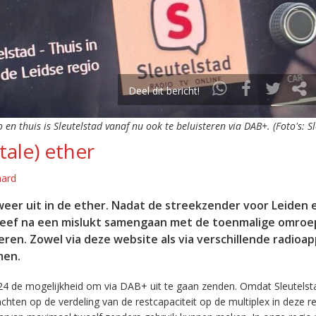
Deel dit bericht!
o en thuis is Sleutelstad vanaf nu ook te beluisteren via DAB+. (Foto's: S
tale) ether
aard
eer uit in de ether. Nadat de streekzender voor Leiden 
leef na een mislukt samengaan met de toenmalige omroep
eren. Zowel via deze website als via verschillende radioa
men.
24 de mogelijkheid om via DAB+ uit te gaan zenden. Omdat Sleutelst
en op de verdeling van de restcapaciteit op de multiplex in deze re