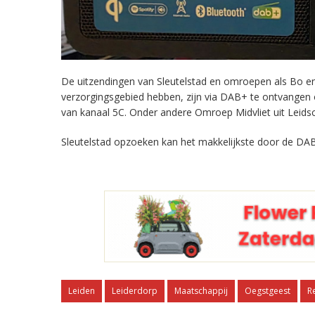
De uitzendingen van Sleutelstad en omroepen als Bo en 
verzorgingsgebied hebben, zijn via DAB+ te ontvangen
van kanaal 5C. Onder andere Omroep Midvliet uit Leids
Sleutelstad opzoeken kan het makkelijkste door de DAB
Leiden
Leiderdorp
Maatschappij
Oegstgeest
R