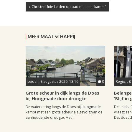
« ChristenUnie Leiden op pad met 'huiskamer'
MEER MAATSCHAPPIJ
Leiden, 8 augustus 2026, 13:16
0
Regio, , 
Grote scheur in dijk langs de Does
Belange
bij Hoogmade door droogte
'Blijf i
De waterkering langs de Does bij Hoogmade
De Leidse 
kampt met een grote scheur als gevolg van de
vraagt aan
aanhoudende droogte. Het...
Dat doet de