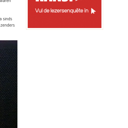
 waren
a sinds
-zenders