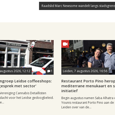
Raadslid Marc Newsome wandelt langs stadsgrens
8 augustus 2026, 12:12
1
Leiden, 7 augustus 2026, 16:56
ngroep Leidse coffeeshops:
Restaurant Porto Pino hero
n gesprek met sector'
mediterrane menukaart en s
initiatief
Vereniging Cannabis Detaillisten
dacht voor het Leidse gedoogbeleid.
Begin augustus namen Saba Alhatra 
...
Younis restaurant Porto Pino aan de
Leiden over van de...