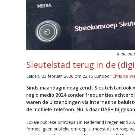
In de aut
Sleutelstad terug in de (digi
Leiden, 23 februari 2026 om 22:16 uur door
Chris de W
Sinds maandagmiddag zendt Sleutelstad ook w
regio medio 2024 zonder frequenties achterb
waren de uitzendingen via internet te beluist
de mobiele telefoon. Nu is daar DAB+ bijgeko
Lokale publieke omroepen in Nederland kregen eind 20
formeel geen publieke omroep is, moest de omroep wacht