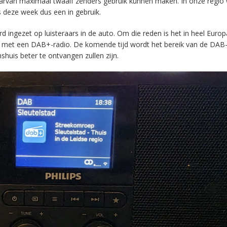
aarvan maximaal twaalf zenders gebruik kunnen maken. In onze regio
s deze week dus een in gebruik.
ingezet op luisteraars in de auto. Om die reden is het in heel Europ
en met een DAB+-radio. De komende tijd wordt het bereik van de DAB
huis beter te ontvangen zullen zijn.