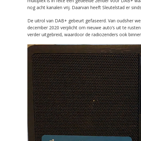
multiplex is in feite een gedeelde zender voor DAB+ w
nog acht kanalen vrij. Daarvan heeft Sleutelstad er sind
De uitrol van DAB+ gebeurt gefaseerd. Van oudsher werd 
december 2020 verplicht om nieuwe auto’s uit te rust
verder uitgebreid, waardoor de radiozenders ook binnens