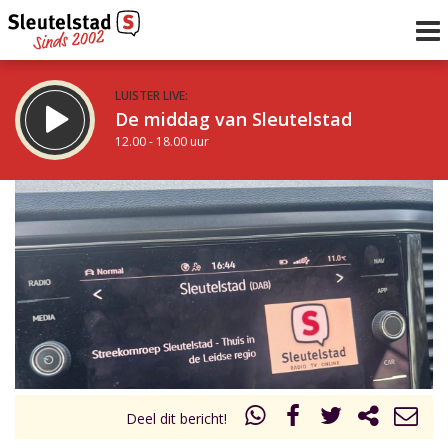
LUISTER LIVE:
De middag van Sleutelstad
12.00 - 18.00 uur
STRAKS:
De vrijdagavond met Keanu
18.00 - 19.00 uur
uur 1 van 0
Vorig uur
Volgend uur
Inklappen
Deel dit bericht!