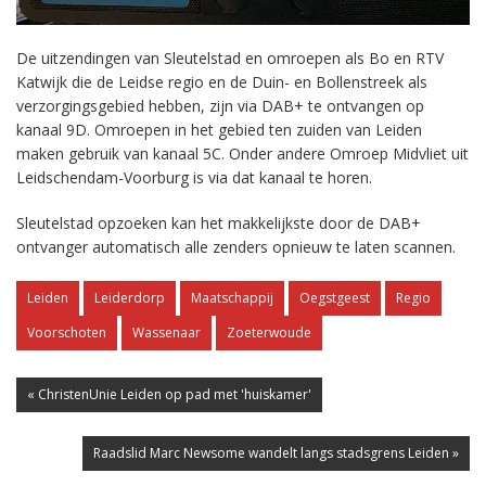
De uitzendingen van Sleutelstad en omroepen als Bo en RTV
Katwijk die de Leidse regio en de Duin- en Bollenstreek als
verzorgingsgebied hebben, zijn via DAB+ te ontvangen op
kanaal 9D. Omroepen in het gebied ten zuiden van Leiden
maken gebruik van kanaal 5C. Onder andere Omroep Midvliet uit
Leidschendam-Voorburg is via dat kanaal te horen.
Sleutelstad opzoeken kan het makkelijkste door de DAB+
ontvanger automatisch alle zenders opnieuw te laten scannen.
Leiden
Leiderdorp
Maatschappij
Oegstgeest
Regio
Voorschoten
Wassenaar
Zoeterwoude
« ChristenUnie Leiden op pad met 'huiskamer'
Raadslid Marc Newsome wandelt langs stadsgrens Leiden »