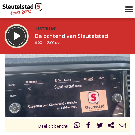
LUISTER LIVE:
De ochtend van Sleutelstad
6.00 - 12.00 uur
STRAKS:
De middag van Sleutelstad
12.00 - 18.00 uur
uur 1 van 0
Vorig uur
Volgend uur
Inklappen
Deel dit bericht!