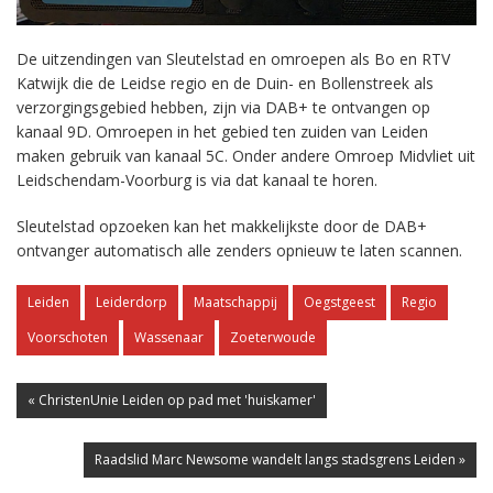
De uitzendingen van Sleutelstad en omroepen als Bo en RTV
Katwijk die de Leidse regio en de Duin- en Bollenstreek als
verzorgingsgebied hebben, zijn via DAB+ te ontvangen op
kanaal 9D. Omroepen in het gebied ten zuiden van Leiden
maken gebruik van kanaal 5C. Onder andere Omroep Midvliet uit
Leidschendam-Voorburg is via dat kanaal te horen.
Sleutelstad opzoeken kan het makkelijkste door de DAB+
ontvanger automatisch alle zenders opnieuw te laten scannen.
Leiden
Leiderdorp
Maatschappij
Oegstgeest
Regio
Voorschoten
Wassenaar
Zoeterwoude
« ChristenUnie Leiden op pad met 'huiskamer'
Raadslid Marc Newsome wandelt langs stadsgrens Leiden »