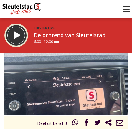
LUISTER LIVE:
De ochtend van Sleutelstad
6.00 - 12.00 uur
STRAKS:
De middag van Sleutelstad
12.00 - 19.00 uur
uur 1 van 0
Vorig uur
Volgend uur
Inklappen
Deel dit bericht!