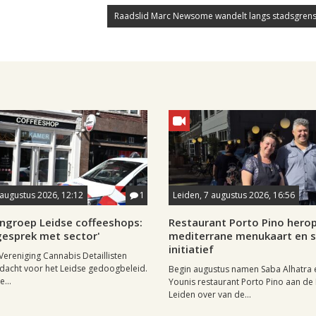
Raadslid Marc Newsome wandelt langs stadsgrens
8 augustus 2026, 12:12
1
Leiden, 7 augustus 2026, 16:56
ngroep Leidse coffeeshops:
Restaurant Porto Pino hero
n gesprek met sector'
mediterrane menukaart en s
initiatief
Vereniging Cannabis Detaillisten
dacht voor het Leidse gedoogbeleid.
Begin augustus namen Saba Alhatra 
...
Younis restaurant Porto Pino aan de
Leiden over van de...