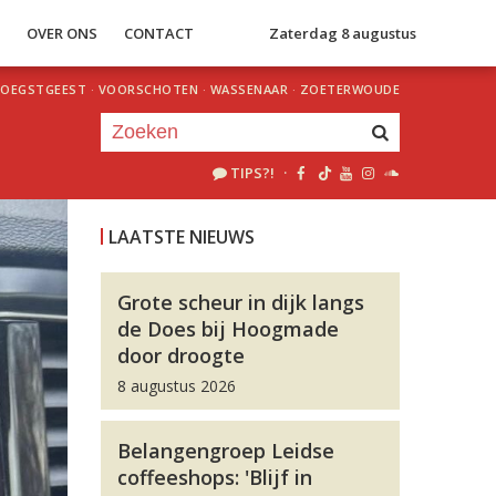
S
OVER ONS
CONTACT
Zaterdag 8 augustus
OEGSTGEEST
·
VOORSCHOTEN
·
WASSENAAR
·
ZOETERWOUDE
TIPS?!
·
Je luistert nu naar
uur 1 van 0
LAATSTE NIEUWS
«
Vorig uur
Volgend uur
»
Grote scheur in dijk langs
de Does bij Hoogmade
door droogte
8 augustus 2026
Belangengroep Leidse
coffeeshops: 'Blijf in