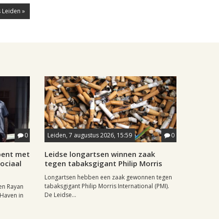
 Leiden »
0
Leiden, 7 augustus 2026, 15:59
0
pent met
Leidse longartsen winnen zaak
ociaal
tegen tabaksgigant Philip Morris
Longartsen hebben een zaak gewonnen tegen
tabaksgigant Philip Morris International (PMI).
en Rayan
De Leidse...
 Haven in