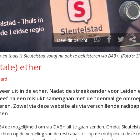
Deel dit bericht!
o en thuis is Sleutelstad vanaf nu ook te beluisteren via DAB+. (Foto's: S
tale) ether
aard
eer uit in de ether. Nadat de streekzender voor Leiden 
leef na een mislukt samengaan met de toenmalige omroep
eren. Zowel via deze website als via verschillende radioa
men.
24 de mogelijkheid om via DAB+ uit te gaan zenden. Omdat Sleutelst
en op de verdeling van de restcapaciteit op de multiplex in deze re