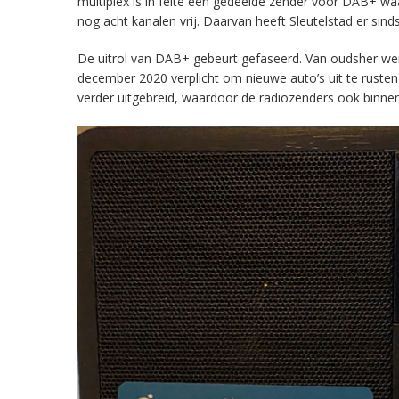
multiplex is in feite een gedeelde zender voor DAB+ w
nog acht kanalen vrij. Daarvan heeft Sleutelstad er sind
De uitrol van DAB+ gebeurt gefaseerd. Van oudsher werd 
december 2020 verplicht om nieuwe auto’s uit te rust
verder uitgebreid, waardoor de radiozenders ook binnens