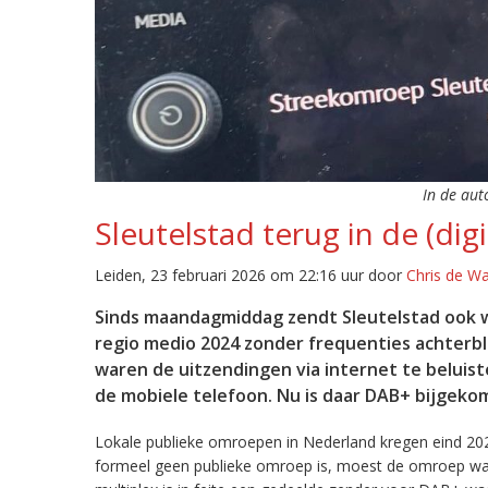
In de aut
Sleutelstad terug in de (digi
Leiden, 23 februari 2026 om 22:16 uur door
Chris de W
Sinds maandagmiddag zendt Sleutelstad ook w
regio medio 2024 zonder frequenties achterb
waren de uitzendingen via internet te beluist
de mobiele telefoon. Nu is daar DAB+ bijgeko
Lokale publieke omroepen in Nederland kregen eind 20
formeel geen publieke omroep is, moest de omroep wacht