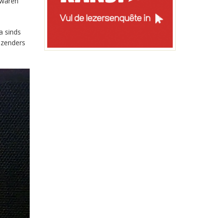
 waren
a sinds
-zenders