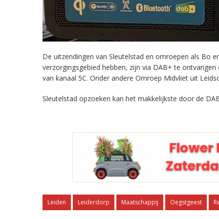
De uitzendingen van Sleutelstad en omroepen als Bo en 
verzorgingsgebied hebben, zijn via DAB+ te ontvangen
van kanaal 5C. Onder andere Omroep Midvliet uit Leids
Sleutelstad opzoeken kan het makkelijkste door de DAB
Leiden
Leiderdorp
Maatschappij
Oegstgeest
R