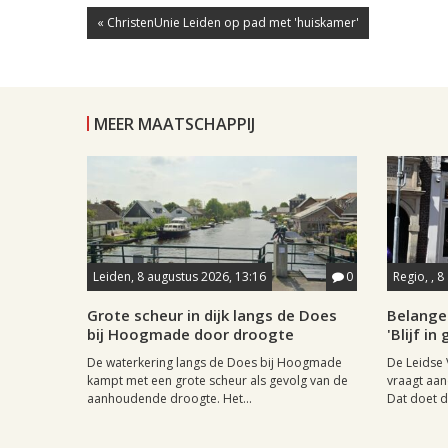
« ChristenUnie Leiden op pad met 'huiskamer'
MEER MAATSCHAPPIJ
Leiden, 8 augustus 2026, 13:16
0
Regio, , 
Grote scheur in dijk langs de Does
Belange
bij Hoogmade door droogte
'Blijf i
De waterkering langs de Does bij Hoogmade
De Leidse 
kampt met een grote scheur als gevolg van de
vraagt aan
aanhoudende droogte. Het...
Dat doet de