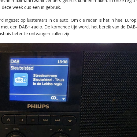
aarvan maximaal twaalf zenders gebruik kunnen maken. In onze regio
s deze week dus een in gebruik.
ingezet op luisteraars in de auto. Om die reden is het in heel Europ
en met een DAB+-radio. De komende tijd wordt het bereik van de DAB
huis beter te ontvangen zullen zijn.