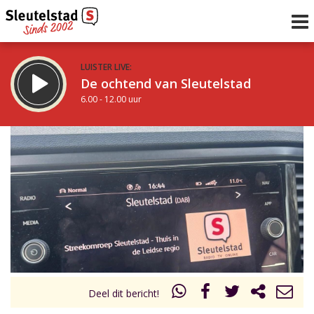
LUISTER LIVE:
De ochtend van Sleutelstad
6.00 - 12.00 uur
STRAKS:
De middag van Sleutelstad
12.00 - 19.00 uur
uur 1 van 0
Vorig uur
Volgend uur
Inklappen
Deel dit bericht!