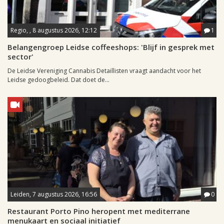
Regio, , 8 augustus 2026, 12:12
1
Belangengroep Leidse coffeeshops: 'Blijf in gesprek met
sector'
De Leidse Vereniging Cannabis Detaillisten vraagt aandacht voor het
Leidse gedoogbeleid. Dat doet de...
Leiden, 7 augustus 2026, 16:56
0
Restaurant Porto Pino heropent met mediterrane
menukaart en sociaal initiatief