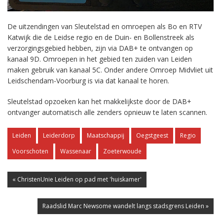
De uitzendingen van Sleutelstad en omroepen als Bo en RTV
Katwijk die de Leidse regio en de Duin- en Bollenstreek als
verzorgingsgebied hebben, zijn via DAB+ te ontvangen op
kanaal 9D. Omroepen in het gebied ten zuiden van Leiden
maken gebruik van kanaal 5C. Onder andere Omroep Midvliet uit
Leidschendam-Voorburg is via dat kanaal te horen.
Sleutelstad opzoeken kan het makkelijkste door de DAB+
ontvanger automatisch alle zenders opnieuw te laten scannen.
Leiden
Leiderdorp
Maatschappij
Oegstgeest
Regio
Voorschoten
Wassenaar
Zoeterwoude
« ChristenUnie Leiden op pad met 'huiskamer'
Raadslid Marc Newsome wandelt langs stadsgrens Leiden »