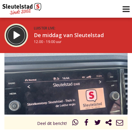
LUISTER LIVE:
De middag van Sleutelstad
12.00 - 19.00 uur
STRAKS:
De avond van Sleutelstad
19.00 - 22.00 uur
uur 1 van 0
Vorig uur
Volgend uur
Inklappen
Deel dit bericht!