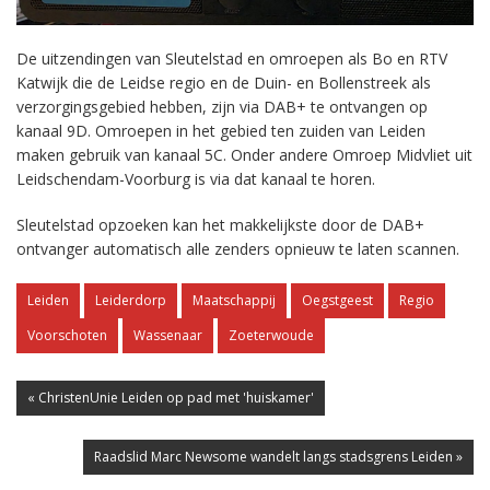
De uitzendingen van Sleutelstad en omroepen als Bo en RTV
Katwijk die de Leidse regio en de Duin- en Bollenstreek als
verzorgingsgebied hebben, zijn via DAB+ te ontvangen op
kanaal 9D. Omroepen in het gebied ten zuiden van Leiden
maken gebruik van kanaal 5C. Onder andere Omroep Midvliet uit
Leidschendam-Voorburg is via dat kanaal te horen.
Sleutelstad opzoeken kan het makkelijkste door de DAB+
ontvanger automatisch alle zenders opnieuw te laten scannen.
Leiden
Leiderdorp
Maatschappij
Oegstgeest
Regio
Voorschoten
Wassenaar
Zoeterwoude
« ChristenUnie Leiden op pad met 'huiskamer'
Raadslid Marc Newsome wandelt langs stadsgrens Leiden »