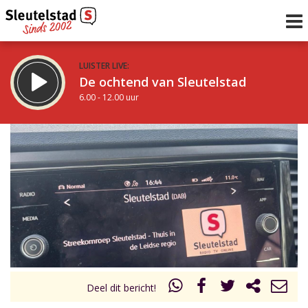
LUISTER LIVE:
De ochtend van Sleutelstad
6.00 - 12.00 uur
STRAKS:
De middag van Sleutelstad
12.00 - 18.00 uur
uur 1 van 0
Vorig uur
Volgend uur
Inklappen
Deel dit bericht!