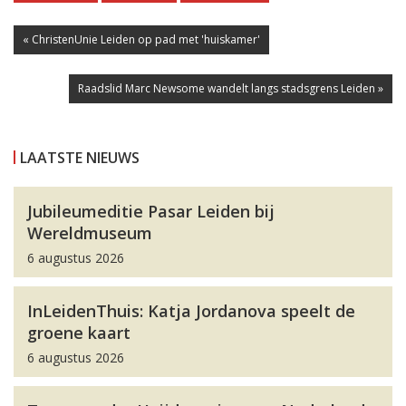
« ChristenUnie Leiden op pad met 'huiskamer'
Raadslid Marc Newsome wandelt langs stadsgrens Leiden »
LAATSTE NIEUWS
Jubileumeditie Pasar Leiden bij
Wereldmuseum
6 augustus 2026
InLeidenThuis: Katja Jordanova speelt de
groene kaart
6 augustus 2026