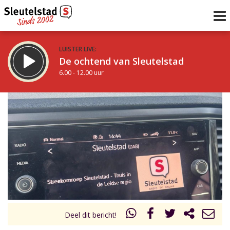
LUISTER LIVE:
De ochtend van Sleutelstad
6.00 - 12.00 uur
STRAKS:
De middag van Sleutelstad
12.00 - 19.00 uur
uur 1 van 0
Vorig uur
Volgend uur
Inklappen
Deel dit bericht!