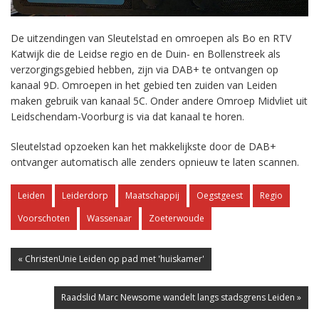
De uitzendingen van Sleutelstad en omroepen als Bo en RTV
Katwijk die de Leidse regio en de Duin- en Bollenstreek als
verzorgingsgebied hebben, zijn via DAB+ te ontvangen op
kanaal 9D. Omroepen in het gebied ten zuiden van Leiden
maken gebruik van kanaal 5C. Onder andere Omroep Midvliet uit
Leidschendam-Voorburg is via dat kanaal te horen.
Sleutelstad opzoeken kan het makkelijkste door de DAB+
ontvanger automatisch alle zenders opnieuw te laten scannen.
Leiden
Leiderdorp
Maatschappij
Oegstgeest
Regio
Voorschoten
Wassenaar
Zoeterwoude
« ChristenUnie Leiden op pad met 'huiskamer'
Raadslid Marc Newsome wandelt langs stadsgrens Leiden »