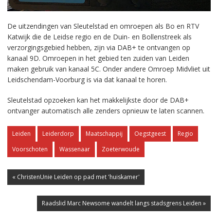
De uitzendingen van Sleutelstad en omroepen als Bo en RTV
Katwijk die de Leidse regio en de Duin- en Bollenstreek als
verzorgingsgebied hebben, zijn via DAB+ te ontvangen op
kanaal 9D. Omroepen in het gebied ten zuiden van Leiden
maken gebruik van kanaal 5C. Onder andere Omroep Midvliet uit
Leidschendam-Voorburg is via dat kanaal te horen.
Sleutelstad opzoeken kan het makkelijkste door de DAB+
ontvanger automatisch alle zenders opnieuw te laten scannen.
Leiden
Leiderdorp
Maatschappij
Oegstgeest
Regio
Voorschoten
Wassenaar
Zoeterwoude
« ChristenUnie Leiden op pad met 'huiskamer'
Raadslid Marc Newsome wandelt langs stadsgrens Leiden »