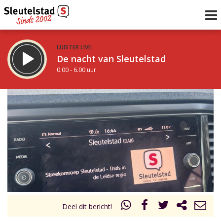
LUISTER LIVE:
De nacht van Sleutelstad
0.00 - 6.00 uur
STRAKS:
De ochtend van Sleutelstad
6.00 - 12.00 uur
uur 1 van 0
Vorig uur
Volgend uur
Inklappen
Deel dit bericht!