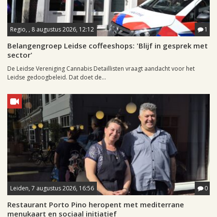
Regio, , 8 augustus 2026, 12:12
1
Belangengroep Leidse coffeeshops: 'Blijf in gesprek met
sector'
De Leidse Vereniging Cannabis Detaillisten vraagt aandacht voor het
Leidse gedoogbeleid. Dat doet de...
Leiden, 7 augustus 2026, 16:56
0
Restaurant Porto Pino heropent met mediterrane
menukaart en sociaal initiatief