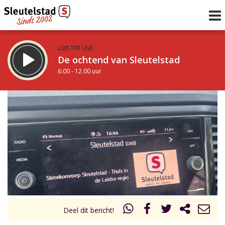
LUISTER LIVE:
De ochtend van Sleutelstad
6.00 - 12.00 uur
STRAKS:
De middag van Sleutelstad
12.00 - 17.00 uur
uur 1 van 0
Vorig uur
Volgend uur
Inklappen
Deel dit bericht!