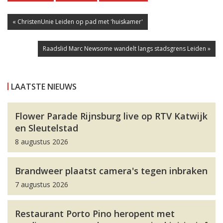
« ChristenUnie Leiden op pad met 'huiskamer'
Raadslid Marc Newsome wandelt langs stadsgrens Leiden »
LAATSTE NIEUWS
Flower Parade Rijnsburg live op RTV Katwijk
en Sleutelstad
8 augustus 2026
Brandweer plaatst camera's tegen inbraken
7 augustus 2026
Restaurant Porto Pino heropent met