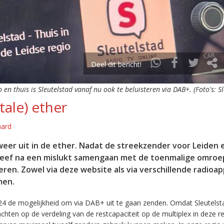
Deel dit bericht!
o en thuis is Sleutelstad vanaf nu ook te beluisteren via DAB+. (Foto's: S
tale) ether
aard
eer uit in de ether. Nadat de streekzender voor Leiden 
leef na een mislukt samengaan met de toenmalige omroep
eren. Zowel via deze website als via verschillende radioa
men.
24 de mogelijkheid om via DAB+ uit te gaan zenden. Omdat Sleutelst
en op de verdeling van de restcapaciteit op de multiplex in deze re