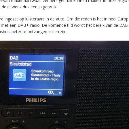
aarvan maximaal twaalf zenders gebruik kunnen maken. In onze regio
s deze week dus een in gebruik.
ingezet op luisteraars in de auto. Om die reden is het in heel Europ
en met een DAB+-radio. De komende tijd wordt het bereik van de DAB
huis beter te ontvangen zullen zijn.