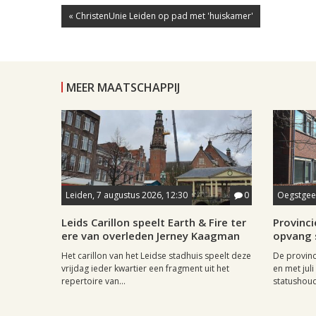
« ChristenUnie Leiden op pad met 'huiskamer'
MEER MAATSCHAPPIJ
Leiden, 7 augustus 2026, 12:30
0
Oegstgees
Leids Carillon speelt Earth & Fire ter
Provincie
ere van overleden Jerney Kaagman
opvang 
Het carillon van het Leidse stadhuis speelt deze
De provinc
vrijdag ieder kwartier een fragment uit het
en met jul
repertoire van...
statushoud