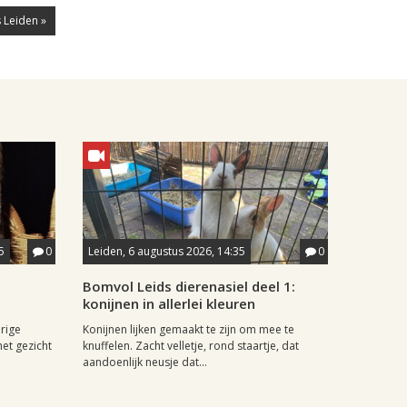
 Leiden »
5
0
Leiden, 6 augustus 2026, 14:35
0
Bomvol Leids dierenasiel deel 1:
konijnen in allerlei kleuren
rige
Konijnen lijken gemaakt te zijn om mee te
het gezicht
knuffelen. Zacht velletje, rond staartje, dat
aandoenlijk neusje dat...