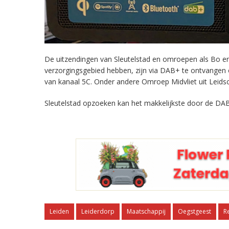
De uitzendingen van Sleutelstad en omroepen als Bo en 
verzorgingsgebied hebben, zijn via DAB+ te ontvangen
van kanaal 5C. Onder andere Omroep Midvliet uit Leids
Sleutelstad opzoeken kan het makkelijkste door de DAB
Leiden
Leiderdorp
Maatschappij
Oegstgeest
R