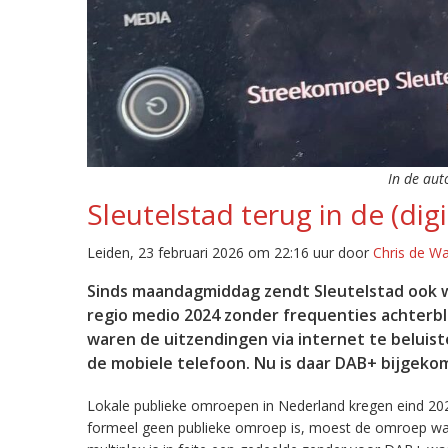
In de aut
Sleutelstad terug in de (digi
Leiden, 23 februari 2026 om 22:16 uur door
Chris de W
Sinds maandagmiddag zendt Sleutelstad ook w
regio medio 2024 zonder frequenties achterb
waren de uitzendingen via internet te beluist
de mobiele telefoon. Nu is daar DAB+ bijgeko
Lokale publieke omroepen in Nederland kregen eind 20
formeel geen publieke omroep is, moest de omroep wacht