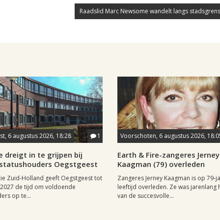
Raadslid Marc Newsome wandelt langs stadsgrens
t, 6 augustus 2026, 18:28
1
Voorschoten, 6 augustus 2026, 18:0
 dreigt in te grijpen bij
Earth & Fire-zangeres Jerney
statushouders Oegstgeest
Kaagman (79) overleden
ie Zuid-Holland geeft Oegstgeest tot
Zangeres Jerney Kaagman is op 79-ja
i 2027 de tijd om voldoende
leeftijd overleden. Ze was jarenlang 
ers op te...
van de succesvolle...