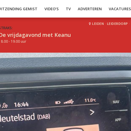
UITZENDING GEMIST
VIDEO’S
TV
ADVERTEREN
VACATURE
LEIDEN
·
LEIDERDORP
·
STRAKS:
De vrijdagavond met Keanu
18.00 - 19.00 uur