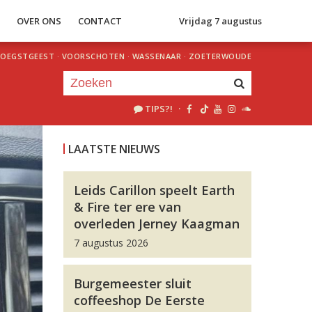
S
OVER ONS
CONTACT
Vrijdag 7 augustus
OEGSTGEEST
·
VOORSCHOTEN
·
WASSENAAR
·
ZOETERWOUDE
TIPS?!
·
Je luistert nu naar
uur 1 van 0
LAATSTE NIEUWS
«
Vorig uur
Volgend uur
»
Leids Carillon speelt Earth
& Fire ter ere van
overleden Jerney Kaagman
7 augustus 2026
Burgemeester sluit
coffeeshop De Eerste