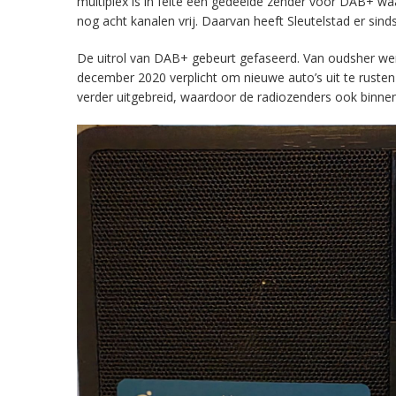
multiplex is in feite een gedeelde zender voor DAB+ w
nog acht kanalen vrij. Daarvan heeft Sleutelstad er sind
De uitrol van DAB+ gebeurt gefaseerd. Van oudsher werd 
december 2020 verplicht om nieuwe auto’s uit te rust
verder uitgebreid, waardoor de radiozenders ook binnens