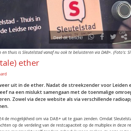
Deel dit bericht!
o en thuis is Sleutelstad vanaf nu ook te beluisteren via DAB+. (Foto's: S
tale) ether
aard
eer uit in de ether. Nadat de streekzender voor Leiden 
leef na een mislukt samengaan met de toenmalige omroep
eren. Zowel via deze website als via verschillende radioa
men.
24 de mogelijkheid om via DAB+ uit te gaan zenden. Omdat Sleutelst
en op de verdeling van de restcapaciteit op de multiplex in deze re