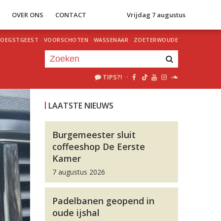
S
OVER ONS
CONTACT
Vrijdag 7 augustus
OEGSTGEEST
·
VOORSCHOTEN
·
WASSENAAR
·
ZOETERWOUDE
TIPS?!
·
Je luistert nu naar
uur 1 van 0
LAATSTE NIEUWS
«
Vorig uur
Volgend uur
»
Burgemeester sluit
coffeeshop De Eerste
Kamer
7 augustus 2026
Padelbanen geopend in
oude ijshal