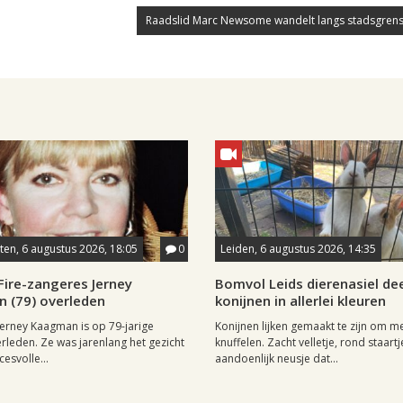
Raadslid Marc Newsome wandelt langs stadsgrens
en, 6 augustus 2026, 18:05
0
Leiden, 6 augustus 2026, 14:35
Fire-zangeres Jerney
Bomvol Leids dierenasiel dee
 (79) overleden
konijnen in allerlei kleuren
erney Kaagman is op 79-jarige
Konijnen lijken gemaakt te zijn om m
erleden. Ze was jarenlang het gezicht
knuffelen. Zacht velletje, rond staartj
esvolle...
aandoenlijk neusje dat...