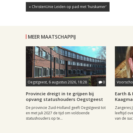
« ChristenUnie Leiden op pad met 'huiskamer'
MEER MAATSCHAPPIJ
Oegstgeest, 6 augustus 2026, 18:28
0
Voorschot
Provincie dreigt in te grijpen bij
Earth & 
opvang statushouders Oegstgeest
Kaagman
De provincie Zuid-Holland geeft Oegstgeest tot
Zangeres J
en met juli 2027 de tijd om voldoende
leeftijd ov
statushouders op te...
van de succ