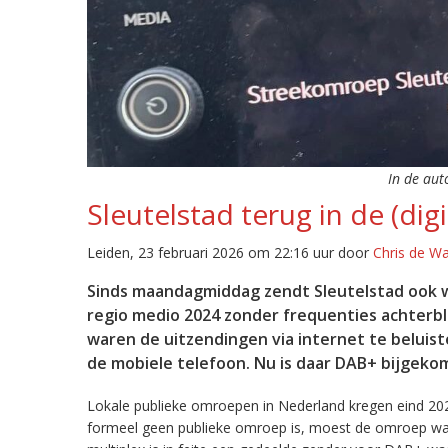
In de aut
Sleutelstad terug in de (digi
Leiden, 23 februari 2026 om 22:16 uur door
Chris de W
Sinds maandagmiddag zendt Sleutelstad ook w
regio medio 2024 zonder frequenties achterb
waren de uitzendingen via internet te beluist
de mobiele telefoon. Nu is daar DAB+ bijgeko
Lokale publieke omroepen in Nederland kregen eind 20
formeel geen publieke omroep is, moest de omroep wacht