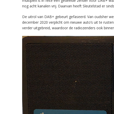
multiplex is in feite een gedeelde zender voor DAB+ w
nog acht kanalen vrij. Daarvan heeft Sleutelstad er sind
De uitrol van DAB+ gebeurt gefaseerd. Van oudsher werd 
december 2020 verplicht om nieuwe auto’s uit te rust
verder uitgebreid, waardoor de radiozenders ook binnens