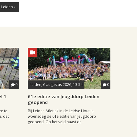
 Leiden »
0
Leiden, 6 augustus 2026, 13:54
0
l 1:
61e editie van Jeugddorp Leiden
geopend
ee te
Bij Leiden Atletiek in de Leidse Hout is
e, dat
woensdag de 61e editie van Jeugddorp
geopend. Op het veld naast de...