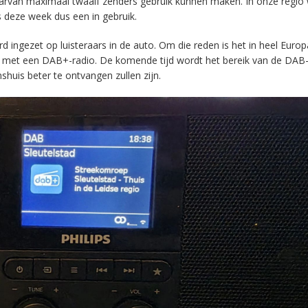
aarvan maximaal twaalf zenders gebruik kunnen maken. In onze regio
s deze week dus een in gebruik.
ingezet op luisteraars in de auto. Om die reden is het in heel Europ
en met een DAB+-radio. De komende tijd wordt het bereik van de DAB
huis beter te ontvangen zullen zijn.