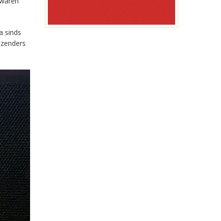
 waren
a sinds
-zenders