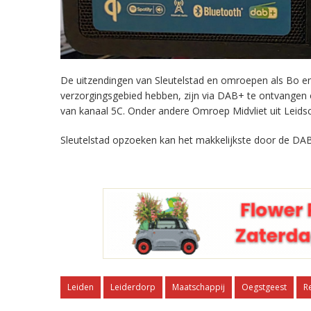
De uitzendingen van Sleutelstad en omroepen als Bo en 
verzorgingsgebied hebben, zijn via DAB+ te ontvangen
van kanaal 5C. Onder andere Omroep Midvliet uit Leids
Sleutelstad opzoeken kan het makkelijkste door de DAB
Leiden
Leiderdorp
Maatschappij
Oegstgeest
R