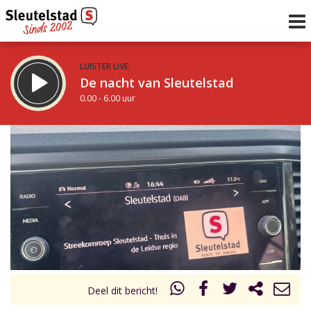
LUISTER LIVE:
De nacht van Sleutelstad
0.00 - 6.00 uur
STRAKS:
De ochtend van Sleutelstad
6.00 - 12.00 uur
uur 1 van 0
Vorig uur
Volgend uur
Inklappen
Deel dit bericht!