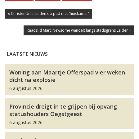
« ChristenUnie Leiden op pad met 'huiskamer'
Raadslid Marc Newsome wandelt langs stadsgrens Leiden »
LAATSTE NIEUWS
Woning aan Maartje Offerspad vier weken
dicht na explosie
6 augustus 2026
Provincie dreigt in te grijpen bij opvang
statushouders Oegstgeest
6 augustus 2026