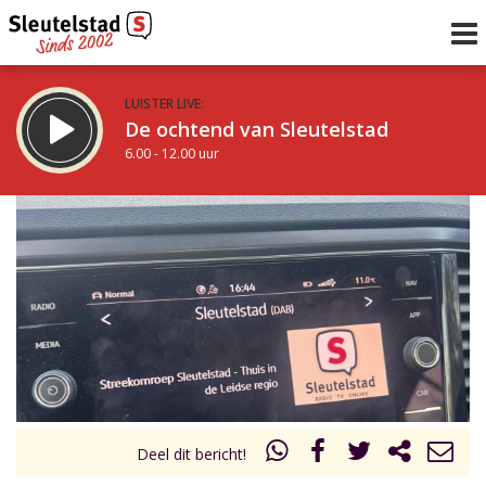
LUISTER LIVE:
De ochtend van Sleutelstad
6.00 - 12.00 uur
STRAKS:
De middag van Sleutelstad
12.00 - 19.00 uur
uur 1 van 0
Vorig uur
Volgend uur
Inklappen
Deel dit bericht!