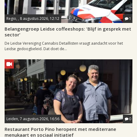
Regio, , 8 augustus 2026, 12:12
1
Belangengroep Leidse coffeeshops: 'Blijf in gesprek met
sector'
De Leidse Vereniging Cannabis Detaillisten vraagt aandacht voor het
Leidse gedoogbeleid. Dat doet de...
Leiden, 7 augustus 2026, 16:56
0
Restaurant Porto Pino heropent met mediterrane
menukaart en sociaal initiatief