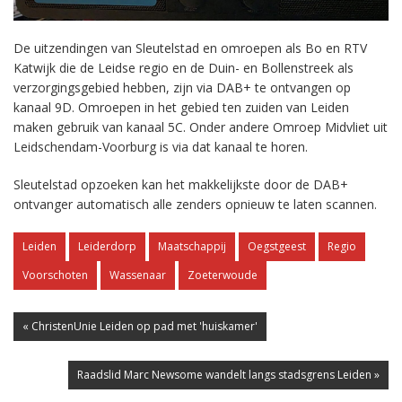
De uitzendingen van Sleutelstad en omroepen als Bo en RTV
Katwijk die de Leidse regio en de Duin- en Bollenstreek als
verzorgingsgebied hebben, zijn via DAB+ te ontvangen op
kanaal 9D. Omroepen in het gebied ten zuiden van Leiden
maken gebruik van kanaal 5C. Onder andere Omroep Midvliet uit
Leidschendam-Voorburg is via dat kanaal te horen.
Sleutelstad opzoeken kan het makkelijkste door de DAB+
ontvanger automatisch alle zenders opnieuw te laten scannen.
Leiden
Leiderdorp
Maatschappij
Oegstgeest
Regio
Voorschoten
Wassenaar
Zoeterwoude
« ChristenUnie Leiden op pad met 'huiskamer'
Raadslid Marc Newsome wandelt langs stadsgrens Leiden »