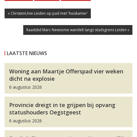
« ChristenUnie Leiden op pad met 'huiskamer'
Raadslid Marc Newsome wandelt langs stadsgrens Leiden »
LAATSTE NIEUWS
Woning aan Maartje Offerspad vier weken
dicht na explosie
6 augustus 2026
Provincie dreigt in te grijpen bij opvang
statushouders Oegstgeest
6 augustus 2026