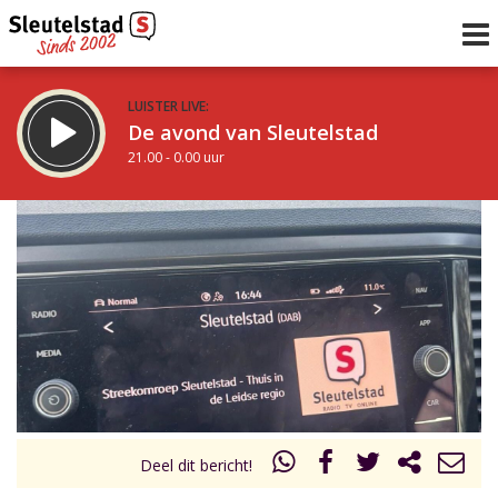
LUISTER LIVE:
De avond van Sleutelstad
21.00 - 0.00 uur
STRAKS:
De nacht van Sleutelstad
0.00 - 6.00 uur
uur 1 van 0
Vorig uur
Volgend uur
Inklappen
Deel dit bericht!