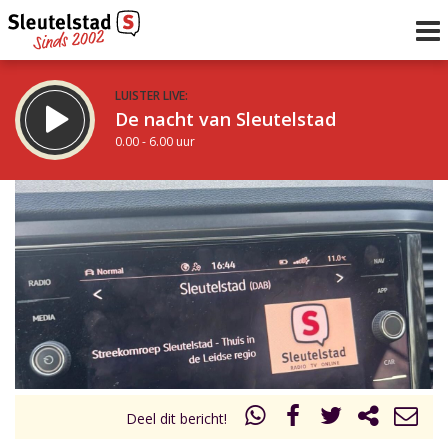
LUISTER LIVE:
De nacht van Sleutelstad
0.00 - 6.00 uur
STRAKS:
De ochtend van Sleutelstad
6.00 - 12.00 uur
uur 1 van 0
Vorig uur
Volgend uur
Inklappen
Deel dit bericht!