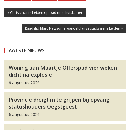
« ChristenUnie Leiden op pad met 'huiskamer'
Raadslid Marc Newsome wandelt langs stadsgrens Leiden »
LAATSTE NIEUWS
Woning aan Maartje Offerspad vier weken
dicht na explosie
6 augustus 2026
Provincie dreigt in te grijpen bij opvang
statushouders Oegstgeest
6 augustus 2026