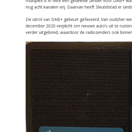
multiplex is in feite een gedeelde zender voor DAB+ w
nog acht kanalen vrij. Daarvan heeft Sleutelstad er sind
De uitrol van DAB+ gebeurt gefaseerd. Van oudsher werd 
december 2020 verplicht om nieuwe auto’s uit te rust
verder uitgebreid, waardoor de radiozenders ook binnens