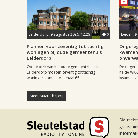
Leiderdorp, 9 augustus 2026, 12:29
0
Leiden, 9
Plannen voor zeventig tot tachtig
Ongereg
woningen bij oude gemeentehuis
kwamen 
Leiderdorp
onverwa
Op de plek van het oude gemeentehuis in
De ongere
Leiderdorp moeten zeventig tot tachtig
na de WK-
woningen komen. Minimaal 65...
kwamen vo
Meer Maatschappij
Sleutels
gratis ni
informat