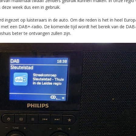
aarvan maximaal twaalf zenders gebruik kunnen maken. In onze regio
s deze week dus een in gebruik.
ingezet op luisteraars in de auto. Om die reden is het in heel Europ
en met een DAB+-radio. De komende tijd wordt het bereik van de DAB
huis beter te ontvangen zullen zijn.