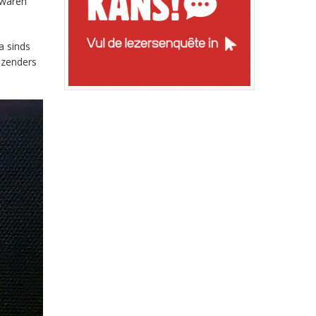
 waren
a sinds
-zenders