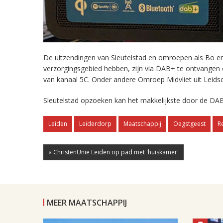
De uitzendingen van Sleutelstad en omroepen als Bo en 
verzorgingsgebied hebben, zijn via DAB+ te ontvangen
van kanaal 5C. Onder andere Omroep Midvliet uit Leids
Sleutelstad opzoeken kan het makkelijkste door de DAB
Leiden
Leiderdorp
Maatschappij
Oegstgeest
R
« ChristenUnie Leiden op pad met 'huiskamer'
MEER MAATSCHAPPIJ