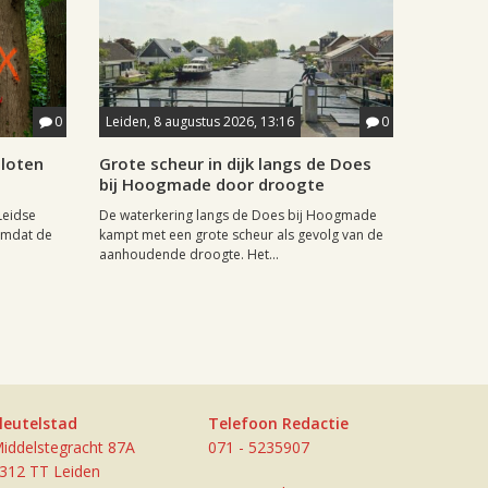
0
Leiden, 8 augustus 2026, 13:16
0
sloten
Grote scheur in dijk langs de Does
bij Hoogmade door droogte
Leidse
De waterkering langs de Does bij Hoogmade
omdat de
kampt met een grote scheur als gevolg van de
aanhoudende droogte. Het...
leutelstad
Telefoon Redactie
iddelstegracht 87A
071 - 5235907
312 TT Leiden