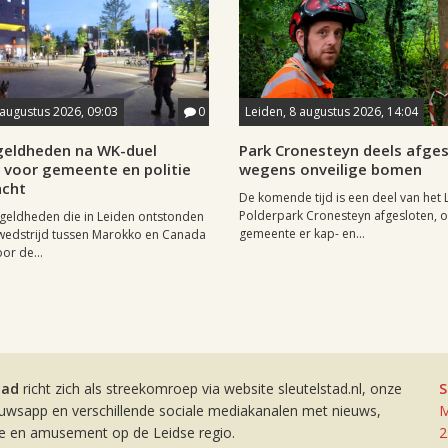
 augustus 2026, 09:03
0
Leiden, 8 augustus 2026, 14:04
eldheden na WK-duel
Park Cronesteyn deels afge
voor gemeente en politie
wegens onveilige bomen
cht
De komende tijd is een deel van het 
Polderpark Cronesteyn afgesloten, 
geldheden die in Leiden ontstonden
gemeente er kap- en...
wedstrijd tussen Marokko en Canada
or de...
tad
richt zich als streekomroep via website sleutelstad.nl, onze
S
euwsapp en verschillende sociale mediakanalen met nieuws,
M
ie en amusement op de Leidse regio.
2