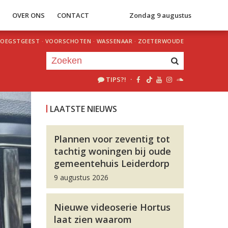
S
OVER ONS
CONTACT
Zondag 9 augustus
OEGSTGEEST
·
VOORSCHOTEN
·
WASSENAAR
·
ZOETERWOUDE
TIPS?!
·
Je luistert nu naar
uur 1 van 0
LAATSTE NIEUWS
«
Vorig uur
Volgend uur
»
Plannen voor zeventig tot
tachtig woningen bij oude
gemeentehuis Leiderdorp
9 augustus 2026
Nieuwe videoserie Hortus
laat zien waarom