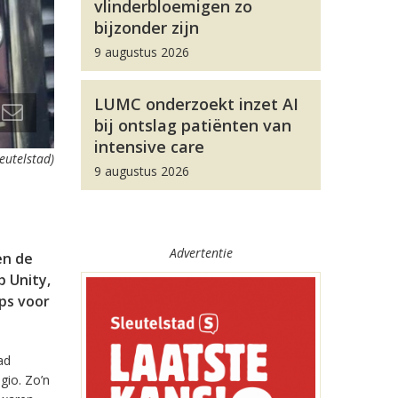
vlinderbloemigen zo
bijzonder zijn
9 augustus 2026
LUMC onderzoekt inzet AI
bij ontslag patiënten van
intensive care
leutelstad)
9 augustus 2026
Advertentie
en de
 Unity,
pps voor
ad
gio. Zo’n