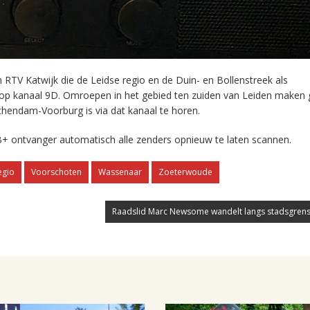
RTV Katwijk die de Leidse regio en de Duin- en Bollenstreek als
 op kanaal 9D. Omroepen in het gebied ten zuiden van Leiden maken 
chendam-Voorburg is via dat kanaal te horen.
+ ontvanger automatisch alle zenders opnieuw te laten scannen.
egio
Voorschoten
Wassenaar
Zoeterwoude
Raadslid Marc Newsome wandelt langs stadsgrens