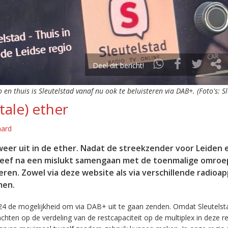
Deel dit bericht!
o en thuis is Sleutelstad vanaf nu ook te beluisteren via DAB+. (Foto's: S
tale) ether
aard
eer uit in de ether. Nadat de streekzender voor Leiden 
leef na een mislukt samengaan met de toenmalige omroep
eren. Zowel via deze website als via verschillende radioa
men.
24 de mogelijkheid om via DAB+ uit te gaan zenden. Omdat Sleutelst
en op de verdeling van de restcapaciteit op de multiplex in deze re