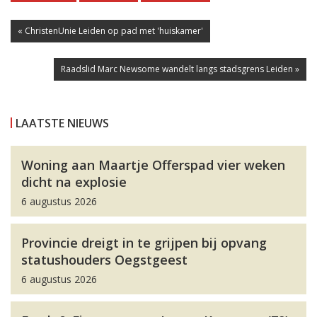
« ChristenUnie Leiden op pad met 'huiskamer'
Raadslid Marc Newsome wandelt langs stadsgrens Leiden »
LAATSTE NIEUWS
Woning aan Maartje Offerspad vier weken
dicht na explosie
6 augustus 2026
Provincie dreigt in te grijpen bij opvang
statushouders Oegstgeest
6 augustus 2026