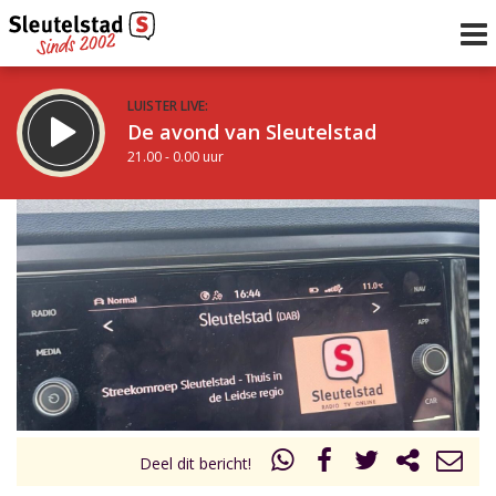
LUISTER LIVE:
De avond van Sleutelstad
21.00 - 0.00 uur
STRAKS:
De nacht van Sleutelstad
0.00 - 6.00 uur
uur 1 van 0
Vorig uur
Volgend uur
Inklappen
Deel dit bericht!