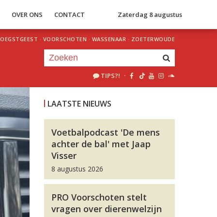
S
OVER ONS
CONTACT
Zaterdag 8 augustus
OEGSTGEEST
·
VOORSCHOTEN
·
WASSENAAR
·
ZOETERWOUDE
TIPS?!
·
Je luistert nu naar
uur 1 van 0
LAATSTE NIEUWS
«
Vorig uur
Volgend uur
»
Voetbalpodcast 'De mens
achter de bal' met Jaap
Visser
8 augustus 2026
PRO Voorschoten stelt
vragen over dierenwelzijn