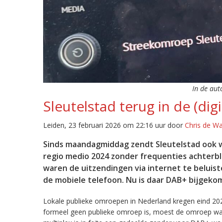
In de aut
Sleutelstad terug in de (digi
Leiden, 23 februari 2026 om 22:16 uur door
Chris de W
Sinds maandagmiddag zendt Sleutelstad ook w
regio medio 2024 zonder frequenties achterb
waren de uitzendingen via internet te beluist
de mobiele telefoon. Nu is daar DAB+ bijgeko
Lokale publieke omroepen in Nederland kregen eind 20
formeel geen publieke omroep is, moest de omroep wacht