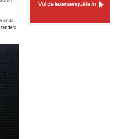
 waren
a sinds
-zenders