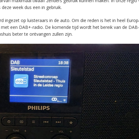
aarvan maximaal twaalf zenders gebruik kunnen maken. In onze regio
s deze week dus een in gebruik.
ingezet op luisteraars in de auto. Om die reden is het in heel Europ
en met een DAB+-radio. De komende tijd wordt het bereik van de DAB
huis beter te ontvangen zullen zijn.