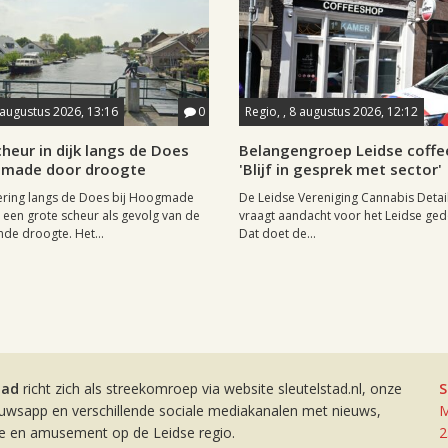
 augustus 2026, 13:16
0
Regio, , 8 augustus 2026, 12:12
heur in dijk langs de Does
Belangengroep Leidse coffe
gmade door droogte
'Blijf in gesprek met sector'
ering langs de Does bij Hoogmade
De Leidse Vereniging Cannabis Detail
een grote scheur als gevolg van de
vraagt aandacht voor het Leidse ge
de droogte. Het...
Dat doet de...
tad
richt zich als streekomroep via website sleutelstad.nl, onze
S
euwsapp en verschillende sociale mediakanalen met nieuws,
M
ie en amusement op de Leidse regio.
2