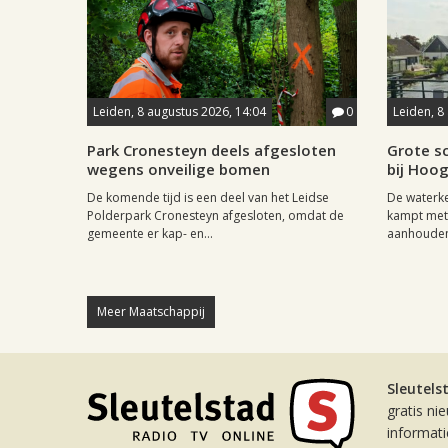
Leiden, 8 augustus 2026, 14:04
0
Leiden, 8
Park Cronesteyn deels afgesloten
Grote sc
wegens onveilige bomen
bij Hoo
De komende tijd is een deel van het Leidse
De waterk
Polderpark Cronesteyn afgesloten, omdat de
kampt met 
gemeente er kap- en...
aanhouden
Meer Maatschappij
Sleutels
gratis ni
informat