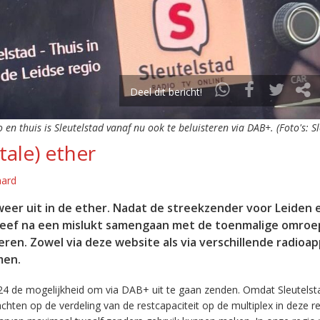
Deel dit bericht!
o en thuis is Sleutelstad vanaf nu ook te beluisteren via DAB+. (Foto's: S
tale) ether
aard
eer uit in de ether. Nadat de streekzender voor Leiden 
leef na een mislukt samengaan met de toenmalige omroep
eren. Zowel via deze website als via verschillende radioa
men.
24 de mogelijkheid om via DAB+ uit te gaan zenden. Omdat Sleutelst
en op de verdeling van de restcapaciteit op de multiplex in deze re