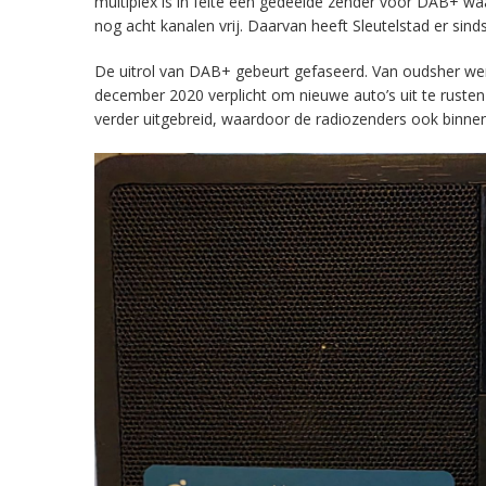
multiplex is in feite een gedeelde zender voor DAB+ w
nog acht kanalen vrij. Daarvan heeft Sleutelstad er sind
De uitrol van DAB+ gebeurt gefaseerd. Van oudsher werd 
december 2020 verplicht om nieuwe auto’s uit te rust
verder uitgebreid, waardoor de radiozenders ook binnens