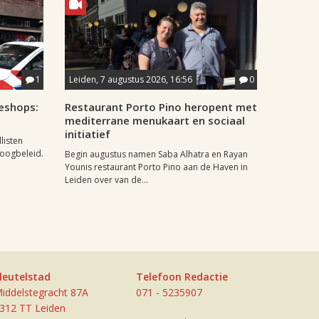
1
Leiden, 7 augustus 2026, 16:56
0
eshops:
Restaurant Porto Pino heropent met
mediterrane menukaart en sociaal
initiatief
listen
doogbeleid.
Begin augustus namen Saba Alhatra en Rayan
Younis restaurant Porto Pino aan de Haven in
Leiden over van de...
leutelstad
Telefoon Redactie
iddelstegracht 87A
071 - 5235907
312 TT Leiden