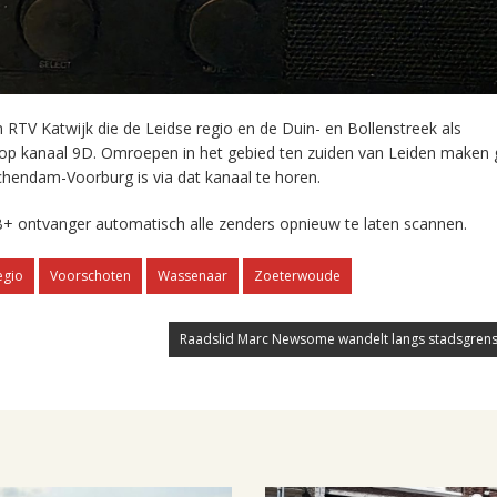
RTV Katwijk die de Leidse regio en de Duin- en Bollenstreek als
 op kanaal 9D. Omroepen in het gebied ten zuiden van Leiden maken 
chendam-Voorburg is via dat kanaal te horen.
+ ontvanger automatisch alle zenders opnieuw te laten scannen.
egio
Voorschoten
Wassenaar
Zoeterwoude
Raadslid Marc Newsome wandelt langs stadsgrens