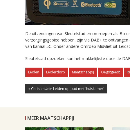
De uitzendingen van Sleutelstad en omroepen als Bo en 
verzorgingsgebied hebben, zijn via DAB+ te ontvangen
van kanaal 5C. Onder andere Omroep Midvliet uit Leids
Sleutelstad opzoeken kan het makkelijkste door de DAB
Leiden
Leiderdorp
Maatschappij
Oegstgeest
R
« ChristenUnie Leiden op pad met 'huiskamer'
MEER MAATSCHAPPIJ