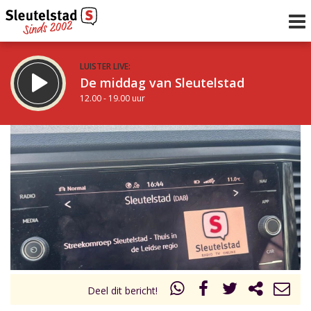
LUISTER LIVE:
De middag van Sleutelstad
12.00 - 19.00 uur
STRAKS:
De avond van Sleutelstad
19.00 - 22.00 uur
uur 1 van 0
Vorig uur
Volgend uur
Inklappen
Deel dit bericht!