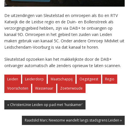
De uitzendingen van Sleutelstad en omroepen als Bo en RTV
Katwijk die de Leidse regio en de Duin- en Bollenstreek als
verzorgingsgebied hebben, zijn via DAB+ te ontvangen op
kanaal 9D. Omroepen in het gebied ten zuiden van Leiden
maken gebruik van kanaal 5C. Onder andere Omroep Midvliet uit
Leidschendam-Voorburg is via dat kanaal te horen.
Sleutelstad opzoeken kan het makkelijkste door de DAB+
ontvanger automatisch alle zenders opnieuw te laten scannen.
Leiden
Leiderdorp
Maatschappij
Oegstgeest
Regio
Voorschoten
Wassenaar
Zoeterwoude
« ChristenUnie Leiden op pad met 'huiskamer'
Raadslid Marc Newsome wandelt langs stadsgrens Leiden »