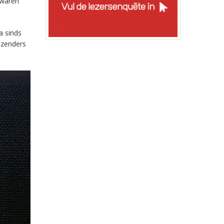
 waren
a sinds
-zenders