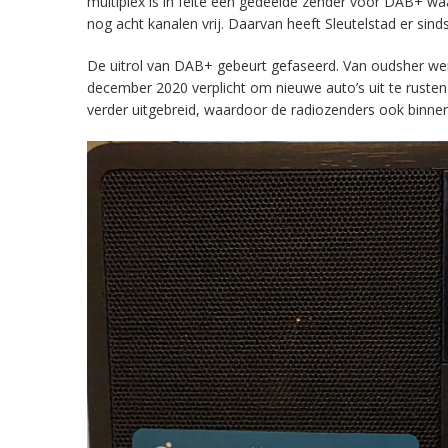
multiplex is in feite een gedeelde zender voor DAB+ w
nog acht kanalen vrij. Daarvan heeft Sleutelstad er sind
De uitrol van DAB+ gebeurt gefaseerd. Van oudsher werd 
december 2020 verplicht om nieuwe auto’s uit te rust
verder uitgebreid, waardoor de radiozenders ook binnens