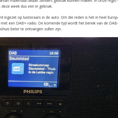
aarvan maximaal twaalf zenders gebruik kunnen maken. In onze regio
s deze week dus een in gebruik.
ingezet op luisteraars in de auto. Om die reden is het in heel Europ
en met een DAB+-radio. De komende tijd wordt het bereik van de DAB
huis beter te ontvangen zullen zijn.