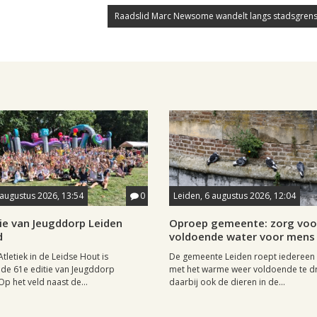
Raadslid Marc Newsome wandelt langs stadsgrens
 augustus 2026, 13:54
0
Leiden, 6 augustus 2026, 12:04
ie van Jeugddorp Leiden
Oproep gemeente: zorg voo
d
voldoende water voor mens 
Atletiek in de Leidse Hout is
De gemeente Leiden roept iedereen
de 61e editie van Jeugddorp
met het warme weer voldoende te dr
p het veld naast de...
daarbij ook de dieren in de...