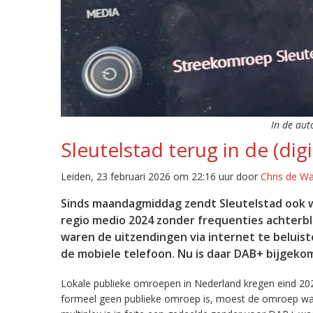
In de aut
Sleutelstad terug in de (digi
Leiden, 23 februari 2026 om 22:16 uur door
Chris de W
Sinds maandagmiddag zendt Sleutelstad ook w
regio medio 2024 zonder frequenties achterb
waren de uitzendingen via internet te beluist
de mobiele telefoon. Nu is daar DAB+ bijgeko
Lokale publieke omroepen in Nederland kregen eind 20
formeel geen publieke omroep is, moest de omroep wacht