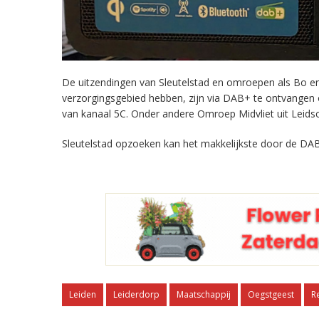
De uitzendingen van Sleutelstad en omroepen als Bo en 
verzorgingsgebied hebben, zijn via DAB+ te ontvangen
van kanaal 5C. Onder andere Omroep Midvliet uit Leids
Sleutelstad opzoeken kan het makkelijkste door de DAB
Leiden
Leiderdorp
Maatschappij
Oegstgeest
R