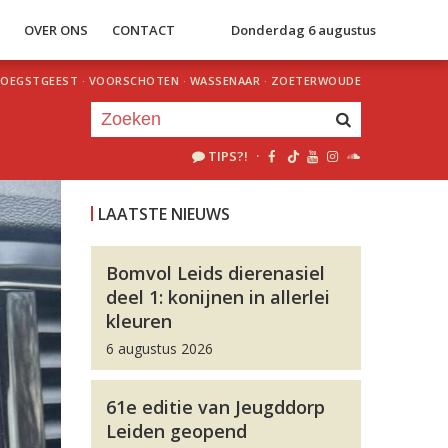
S
OVER ONS
CONTACT
Donderdag 6 augustus
OEGSTGEEST
·
VOORSCHOTEN
·
WASSENAAR
·
ZOETERWOUDE
TIPS?!
·
Je luistert nu naar
uur 1 van 0
LAATSTE NIEUWS
«
Vorig uur
Volgend uur
»
Bomvol Leids dierenasiel
deel 1: konijnen in allerlei
kleuren
6 augustus 2026
61e editie van Jeugddorp
Leiden geopend