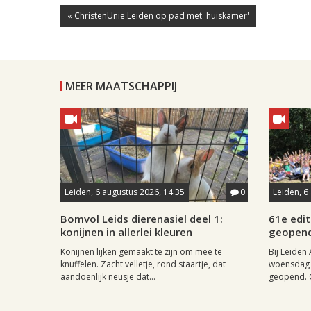
« ChristenUnie Leiden op pad met 'huiskamer'
MEER MAATSCHAPPIJ
Leiden, 6 augustus 2026, 14:35
0
Leiden, 6
Bomvol Leids dierenasiel deel 1:
61e edit
konijnen in allerlei kleuren
geopen
Konijnen lijken gemaakt te zijn om mee te
Bij Leiden 
knuffelen. Zacht velletje, rond staartje, dat
woensdag 
aandoenlijk neusje dat...
geopend. O