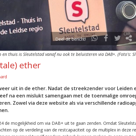
Deel dit bericht!
o en thuis is Sleutelstad vanaf nu ook te beluisteren via DAB+. (Foto's: S
tale) ether
aard
eer uit in de ether. Nadat de streekzender voor Leiden 
leef na een mislukt samengaan met de toenmalige omroep
eren. Zowel via deze website als via verschillende radioa
men.
24 de mogelijkheid om via DAB+ uit te gaan zenden. Omdat Sleutelst
en op de verdeling van de restcapaciteit op de multiplex in deze re