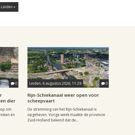
 Leiden »
0
Leiden, 6 augustus 2026, 11:29
0
r
Rijn-Schiekanaal weer open voor
en dier
scheepvaart
 op om
De stremming van het Rijn-Schiekanaal is
inken en
opgeheven. Vorige week maakte de provincie
Zuid-Holland bekend dat de...