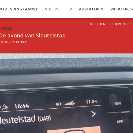
UITZENDING GEMIST
VIDEO’S
TV
ADVERTEREN
VACATURE
LEIDEN
·
LEIDERDORP
·
STRAKS:
De avond van Sleutelstad
18.00 - 19.00 uur