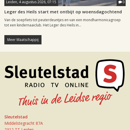
Leiden, 4 augustus 2026, 07:15
0
Leger des Heils start met ontbijt op woensdagochtend
Van de soepfiets tot peuterdeuntjes en van een mondharmonicagroep
tot een kindernaaiclub. Het Leger des Heils in...
Meer Maatschappij
Sleutelstad
Middelstegracht 87A
2312 TT Leiden