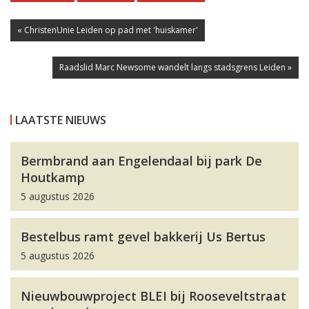
« ChristenUnie Leiden op pad met 'huiskamer'
Raadslid Marc Newsome wandelt langs stadsgrens Leiden »
LAATSTE NIEUWS
Bermbrand aan Engelendaal bij park De
Houtkamp
5 augustus 2026
Bestelbus ramt gevel bakkerij Us Bertus
5 augustus 2026
Nieuwbouwproject BLEI bij Rooseveltstraat