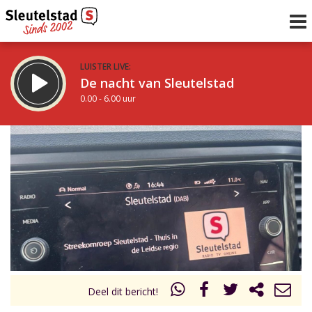
LUISTER LIVE:
De nacht van Sleutelstad
0.00 - 6.00 uur
STRAKS:
De ochtend van Sleutelstad
6.00 - 12.00 uur
uur 1 van 0
Vorig uur
Volgend uur
Inklappen
Deel dit bericht!