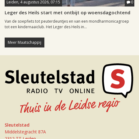
Leiden, 4 augustus 2026, 07:15
0
Leger des Heils start met ontbijt op woensdagochtend
Van de soepfiets tot peuterdeuntjes en van een mondharmonicagroep
tot een kindernaaiclub. Het Leger des Heils in...
Meer Maatschappij
Sleutelstad
Middelstegracht 87A
2312 TT Leiden