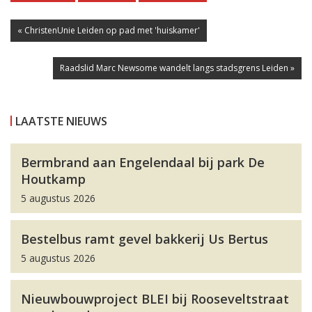
« ChristenUnie Leiden op pad met 'huiskamer'
Raadslid Marc Newsome wandelt langs stadsgrens Leiden »
LAATSTE NIEUWS
Bermbrand aan Engelendaal bij park De
Houtkamp
5 augustus 2026
Bestelbus ramt gevel bakkerij Us Bertus
5 augustus 2026
Nieuwbouwproject BLEI bij Rooseveltstraat