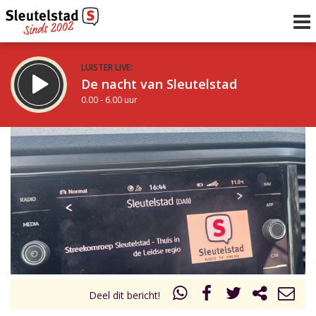
LUISTER LIVE:
De nacht van Sleutelstad
0.00 - 6.00 uur
STRAKS:
De ochtend van Sleutelstad
6.00 - 12.00 uur
uur 1 van 0
Vorig uur
Volgend uur
Inklappen
Deel dit bericht!