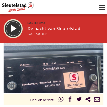
LUISTER LIVE:
De nacht van Sleutelstad
0.00 - 6.00 uur
STRAKS:
De ochtend van Sleutelstad
6.00 - 12.00 uur
uur 1 van 0
Vorig uur
Volgend uur
Inklappen
Deel dit bericht!