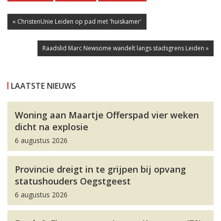
« ChristenUnie Leiden op pad met 'huiskamer'
Raadslid Marc Newsome wandelt langs stadsgrens Leiden »
LAATSTE NIEUWS
Woning aan Maartje Offerspad vier weken
dicht na explosie
6 augustus 2026
Provincie dreigt in te grijpen bij opvang
statushouders Oegstgeest
6 augustus 2026