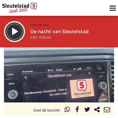
LUISTER LIVE:
De nacht van Sleutelstad
0.00 - 6.00 uur
STRAKS:
De ochtend van Sleutelstad
6.00 - 12.00 uur
uur 1 van 0
Vorig uur
Volgend uur
Inklappen
Deel dit bericht!