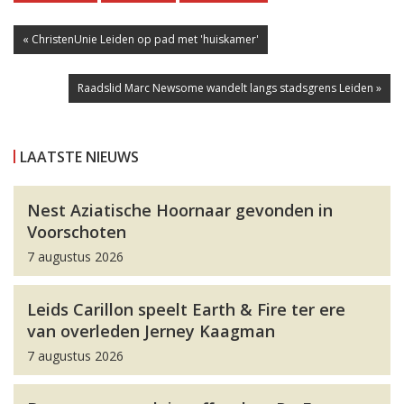
« ChristenUnie Leiden op pad met 'huiskamer'
Raadslid Marc Newsome wandelt langs stadsgrens Leiden »
LAATSTE NIEUWS
Nest Aziatische Hoornaar gevonden in
Voorschoten
7 augustus 2026
Leids Carillon speelt Earth & Fire ter ere
van overleden Jerney Kaagman
7 augustus 2026