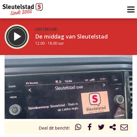
LUISTER LIVE:
De middag van Sleutelstad
12.00 - 18.00 uur
STRAKS:
De vrijdagavond met Keanu
18.00 - 19.00 uur
uur 1 van 0
Vorig uur
Volgend uur
Inklappen
Deel dit bericht!