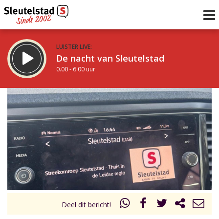
LUISTER LIVE:
De nacht van Sleutelstad
0.00 - 6.00 uur
STRAKS:
De ochtend van Sleutelstad
6.00 - 12.00 uur
uur 1 van 0
Vorig uur
Volgend uur
Inklappen
Deel dit bericht!