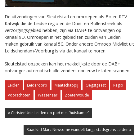
De uitzendingen van Sleutelstad en omroepen als Bo en RTV
Katwijk die de Leidse regio en de Duin- en Bollenstreek als
verzorgingsgebied hebben, zijn via DAB+ te ontvangen op
kanaal 9D. Omroepen in het gebied ten zuiden van Leiden
maken gebruik van kanaal 5C. Onder andere Omroep Midvliet uit
Leidschendam-Voorburg is via dat kanaal te horen.
Sleutelstad opzoeken kan het makkelijkste door de DAB+
ontvanger automatisch alle zenders opnieuw te laten scannen.
Leiden
Leiderdorp
Maatschappij
Oegstgeest
Regio
Voorschoten
Wassenaar
Zoeterwoude
« ChristenUnie Leiden op pad met 'huiskamer'
Raadslid Marc Newsome wandelt langs stadsgrens Leiden »