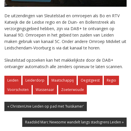
De uitzendingen van Sleutelstad en omroepen als Bo en RTV
Katwijk die de Leidse regio en de Duin- en Bollenstreek als
verzorgingsgebied hebben, zijn via DAB+ te ontvangen op
kanaal 9D. Omroepen in het gebied ten zuiden van Leiden
maken gebruik van kanaal 5C. Onder andere Omroep Midvliet uit
Leidschendam-Voorburg is via dat kanaal te horen.
Sleutelstad opzoeken kan het makkelijkste door de DAB+
ontvanger automatisch alle zenders opnieuw te laten scannen.
Leiden
Leiderdorp
Maatschappij
Oegstgeest
Regio
Voorschoten
Wassenaar
Zoeterwoude
« ChristenUnie Leiden op pad met 'huiskamer'
Raadslid Marc Newsome wandelt langs stadsgrens Leiden »