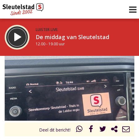
LUISTER LIVE:
De middag van Sleutelstad
12.00 - 19.00 uur
STRAKS:
De avond van Sleutelstad
19.00 - 22.00 uur
uur 1 van 0
Vorig uur
Volgend uur
Inklappen
Deel dit bericht!