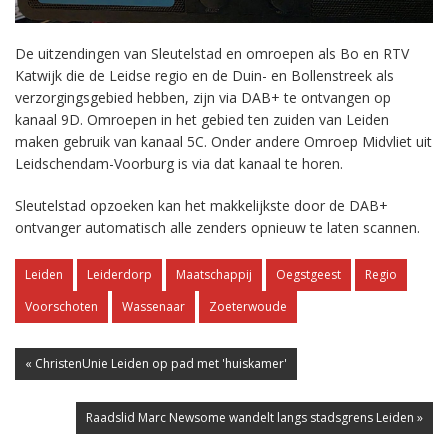
De uitzendingen van Sleutelstad en omroepen als Bo en RTV
Katwijk die de Leidse regio en de Duin- en Bollenstreek als
verzorgingsgebied hebben, zijn via DAB+ te ontvangen op
kanaal 9D. Omroepen in het gebied ten zuiden van Leiden
maken gebruik van kanaal 5C. Onder andere Omroep Midvliet uit
Leidschendam-Voorburg is via dat kanaal te horen.
Sleutelstad opzoeken kan het makkelijkste door de DAB+
ontvanger automatisch alle zenders opnieuw te laten scannen.
Leiden
Leiderdorp
Maatschappij
Oegstgeest
Regio
Voorschoten
Wassenaar
Zoeterwoude
« ChristenUnie Leiden op pad met 'huiskamer'
Raadslid Marc Newsome wandelt langs stadsgrens Leiden »