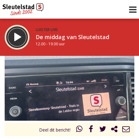
LUISTER LIVE:
De middag van Sleutelstad
12.00 - 19.00 uur
STRAKS:
De avond van Sleutelstad
19.00 - 22.00 uur
uur 1 van 0
Vorig uur
Volgend uur
Inklappen
Deel dit bericht!