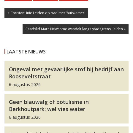
« ChristenUnie Leiden op pad met 'huiskamer'
Raadslid Marc Newsome wandelt langs stadsgrens Leiden »
LAATSTE NIEUWS
Ongeval met gevaarlijke stof bij bedrijf aan
Rooseveltstraat
6 augustus 2026
Geen blauwalg of botulisme in
Berkhoutpark: wel vies water
6 augustus 2026