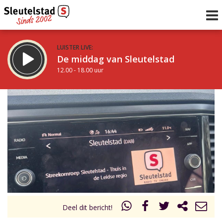
LUISTER LIVE:
De middag van Sleutelstad
12.00 - 18.00 uur
STRAKS:
De avond van Sleutelstad
18.00 - 19.00 uur
uur 1 van 0
Vorig uur
Volgend uur
Inklappen
Deel dit bericht!