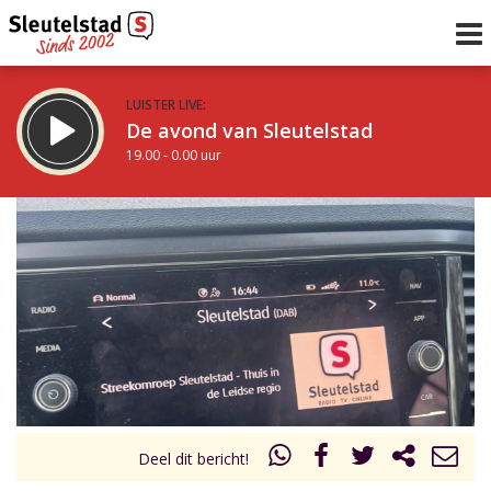
LUISTER LIVE:
De avond van Sleutelstad
19.00 - 0.00 uur
STRAKS:
De nacht van Sleutelstad
0.00 - 6.00 uur
uur 1 van 0
Vorig uur
Volgend uur
Inklappen
Deel dit bericht!