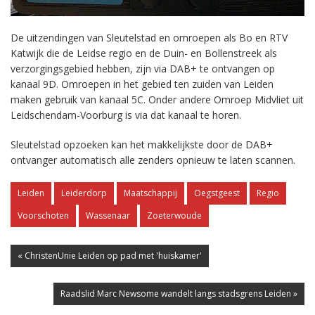
De uitzendingen van Sleutelstad en omroepen als Bo en RTV
Katwijk die de Leidse regio en de Duin- en Bollenstreek als
verzorgingsgebied hebben, zijn via DAB+ te ontvangen op
kanaal 9D. Omroepen in het gebied ten zuiden van Leiden
maken gebruik van kanaal 5C. Onder andere Omroep Midvliet uit
Leidschendam-Voorburg is via dat kanaal te horen.
Sleutelstad opzoeken kan het makkelijkste door de DAB+
ontvanger automatisch alle zenders opnieuw te laten scannen.
Leiden
Leiderdorp
Maatschappij
Oegstgeest
Regio
Voorschoten
Wassenaar
Zoeterwoude
« ChristenUnie Leiden op pad met 'huiskamer'
Raadslid Marc Newsome wandelt langs stadsgrens Leiden »