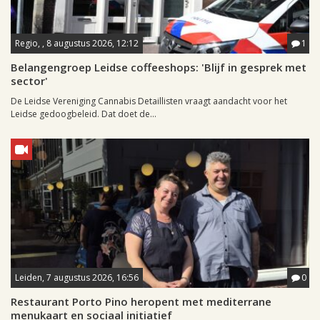
Regio, , 8 augustus 2026, 12:12
1
Belangengroep Leidse coffeeshops: 'Blijf in gesprek met
sector'
De Leidse Vereniging Cannabis Detaillisten vraagt aandacht voor het
Leidse gedoogbeleid. Dat doet de...
Leiden, 7 augustus 2026, 16:56
0
Restaurant Porto Pino heropent met mediterrane
menukaart en sociaal initiatief