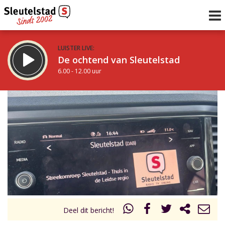
LUISTER LIVE:
De ochtend van Sleutelstad
6.00 - 12.00 uur
STRAKS:
De middag van Sleutelstad
12.00 - 18.00 uur
uur 1 van 0
Vorig uur
Volgend uur
Inklappen
Deel dit bericht!