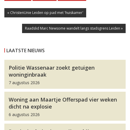
« ChristenUnie Leiden op pad met 'huiskamer'
Raadslid Marc Newsome wandelt langs stadsgrens Leiden »
LAATSTE NIEUWS
Politie Wassenaar zoekt getuigen
woninginbraak
7 augustus 2026
Woning aan Maartje Offerspad vier weken
dicht na explosie
6 augustus 2026