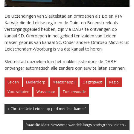
De uitzendingen van Sleutelstad en omroepen als Bo en RTV
Katwijk die de Leidse regio en de Duin- en Bollenstreek als
verzorgingsgebied hebben, zijn via DAB+ te ontvangen op
kanaal 9D. Omroepen in het gebied ten zuiden van Leiden
maken gebruik van kanaal 5C. Onder andere Omroep Midvliet uit
Leidschendam-Voorburg is via dat kanaal te horen.
Sleutelstad opzoeken kan het makkelijkste door de DAB+
ontvanger automatisch alle zenders opnieuw te laten scannen.
Leiden
Leiderdorp
Maatschappij
Oegstgeest
Regio
Voorschoten
Wassenaar
Zoeterwoude
« ChristenUnie Leiden op pad met 'huiskamer'
Raadslid Marc Newsome wandelt langs stadsgrens Leiden »