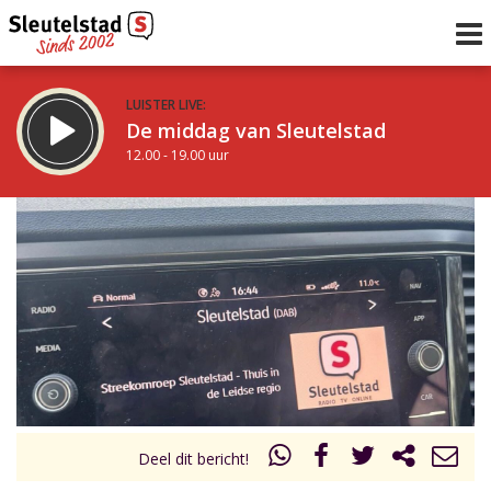
LUISTER LIVE:
De middag van Sleutelstad
12.00 - 19.00 uur
STRAKS:
De avond van Sleutelstad
19.00 - 22.00 uur
uur 1 van 0
Vorig uur
Volgend uur
Inklappen
Deel dit bericht!